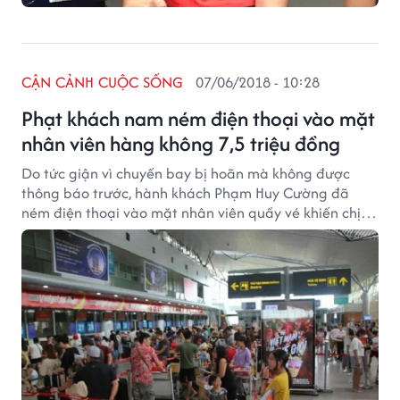
CẬN CẢNH CUỘC SỐNG
07/06/2018 - 10:28
Phạt khách nam ném điện thoại vào mặt
nhân viên hàng không 7,5 triệu đồng
Do tức giận vì chuyến bay bị hoãn mà không được
thông báo trước, hành khách Phạm Huy Cường đã
ném điện thoại vào mặt nhân viên quầy vé khiến chị
này bị rách mí mắt. Mới đây, Cảng vụ hàng không
miền Trung ra quyết định xử phạt 7,5 triệu đồng đối
với hành khách Huy Cường.