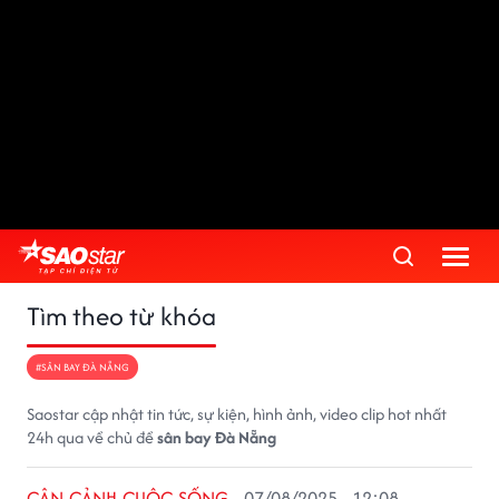
Tìm theo từ khóa
#SÂN BAY ĐÀ NẴNG
Saostar cập nhật tin tức, sự kiện, hình ảnh, video clip hot nhất
24h qua về chủ đề
sân bay Đà Nẵng
CẬN CẢNH CUỘC SỐNG
07/08/2025 - 12:08