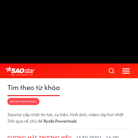
Tìm theo từ khóa
#RYOBI POWERTOOLS
Saostar cập nhật tin tức, sự kiện, hình ảnh, video clip hot nhất
24h qua về chủ đề
Ryobi Powertools
GƯƠNG MẶT THƯƠNG HIỆU
15/04/2021 - 16:00