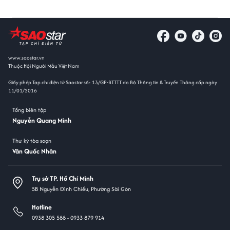
www.saostar.vn
Thuộc Hội Người Mẫu Việt Nam
Giấy phép Tạp chí điện tử Saostar số: 13/GP-BTTTT do Bộ Thông tin & Truyền Thông cấp ngày
11/01/2016
Tổng biên tập
Nguyễn Quang Minh
Thư ký tòa soạn
Văn Quốc Nhân
Trụ sở TP. Hồ Chí Minh
5B Nguyễn Đình Chiểu, Phường Sài Gòn
Hotline
0938 305 588 -
0933 879 914