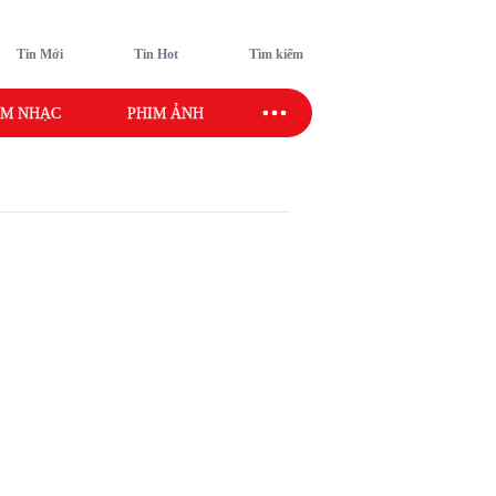
Tin Mới
Tin Hot
Tìm kiếm
M NHẠC
PHIM ẢNH
SAO SPORT