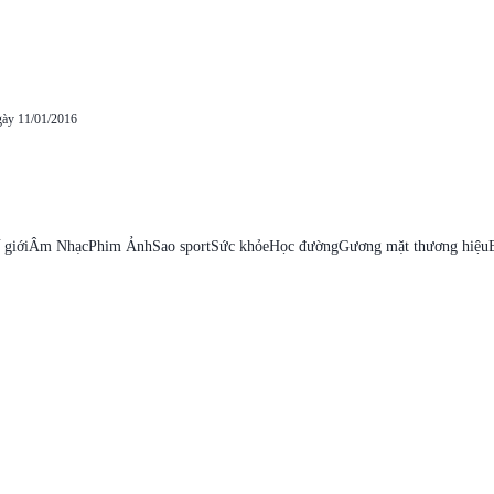
gày 11/01/2016
 giới
Âm Nhạc
Phim Ảnh
Sao sport
Sức khỏe
Học đường
Gương mặt thương hiệu