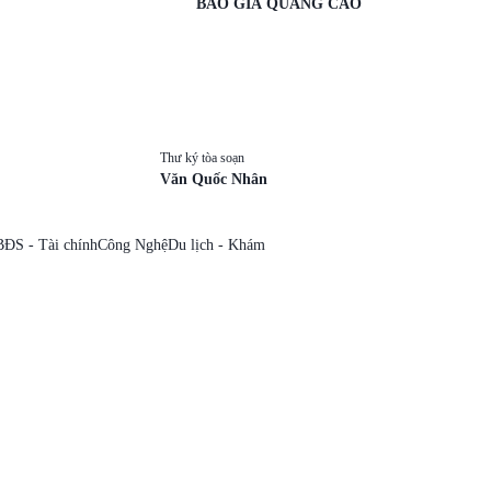
BÁO GIÁ QUẢNG CÁO
Thư ký tòa soạn
Văn Quốc Nhân
BĐS - Tài chính
Công Nghệ
Du lịch - Khám