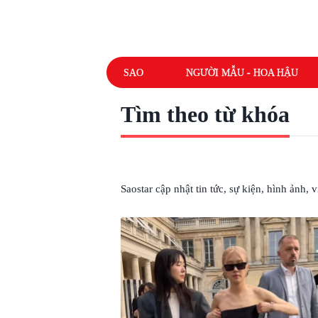
SAO
NGƯỜI MẪU - HOA HẬU
Tìm theo từ khóa
# ROSÉ GẦY GÒ
Saostar cập nhật tin tức, sự kiện, hình ảnh,