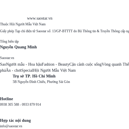
www.saostar.vn
Thuộc Hội Người Mẫu Việt Nam
Giấy phép Tạp chí điện tử Saostar số: 13/GP-BTTTT do Bộ Thông tin & Truyền Thông cấp n
Tổng biên tập
Nguyễn Quang Minh
Saostar.vn
Sao
Người mẫu - Hoa hậu
Fashion - Beauty
Cận cảnh cuộc sống
Vòng quanh Thế
phá
Ăn - chơi
Special
Hội Người Mẫu Việt Nam
Trụ sở TP. Hồ Chí Minh
5B Nguyễn Đình Chiểu, Phường Sài Gòn
Hotline
0938 305 588 -
0933 879 914
Hợp tác nội dung
info@saostar.vn