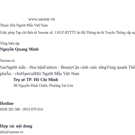
www.saostar.vn
Thuộc Hội Người Mẫu Việt Nam
Giấy phép Tạp chí điện tử Saostar số: 13/GP-BTTTT do Bộ Thông tin & Truyền Thông cấp n
Tổng biên tập
Nguyễn Quang Minh
Saostar.vn
Sao
Người mẫu - Hoa hậu
Fashion - Beauty
Cận cảnh cuộc sống
Vòng quanh Thế
phá
Ăn - chơi
Special
Hội Người Mẫu Việt Nam
Trụ sở TP. Hồ Chí Minh
5B Nguyễn Đình Chiểu, Phường Sài Gòn
Hotline
0938 305 588 -
0933 879 914
Hợp tác nội dung
info@saostar.vn