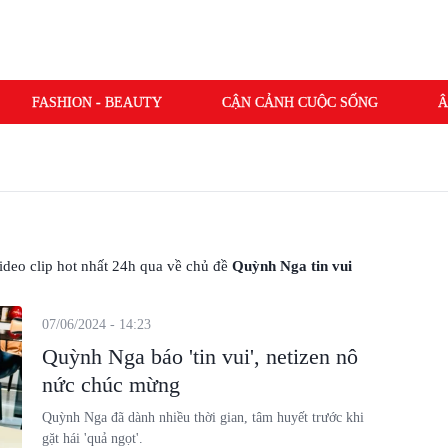
FASHION - BEAUTY
CẬN CẢNH CUỘC SỐNG
Â
 video clip hot nhất 24h qua về chủ đề
Quỳnh Nga tin vui
07/06/2024 - 14:23
Quỳnh Nga báo 'tin vui', netizen nô
nức chúc mừng
Quỳnh Nga đã dành nhiều thời gian, tâm huyết trước khi
gặt hái 'quả ngọt'.