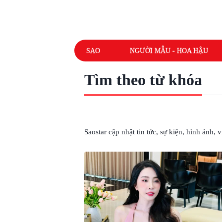
SAO
NGƯỜI MẪU - HOA HẬU
Tìm theo từ khóa
# QUỲNH NGA TIN VUI
Saostar cập nhật tin tức, sự kiện, hình ảnh,