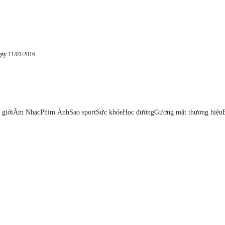
gày 11/01/2016
 giới
Âm Nhạc
Phim Ảnh
Sao sport
Sức khỏe
Học đường
Gương mặt thương hiệu