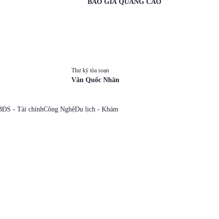
BÁO GIÁ QUẢNG CÁO
Thư ký tòa soạn
Văn Quốc Nhân
BĐS - Tài chính
Công Nghệ
Du lịch - Khám