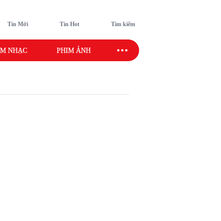
Tin Mới
Tin Hot
Tìm kiếm
M NHẠC
PHIM ẢNH
SAO SPORT