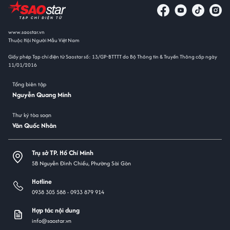
www.saostar.vn
Thuộc Hội Người Mẫu Việt Nam
Giấy phép Tạp chí điện tử Saostar số: 13/GP-BTTTT do Bộ Thông tin & Truyền Thông cấp ngày
11/01/2016
Tổng biên tập
Nguyễn Quang Minh
Thư ký tòa soạn
Văn Quốc Nhân
Trụ sở TP. Hồ Chí Minh
5B Nguyễn Đình Chiểu, Phường Sài Gòn
Hotline
0938 305 588 -
0933 879 914
Hợp tác nội dung
info@saostar.vn