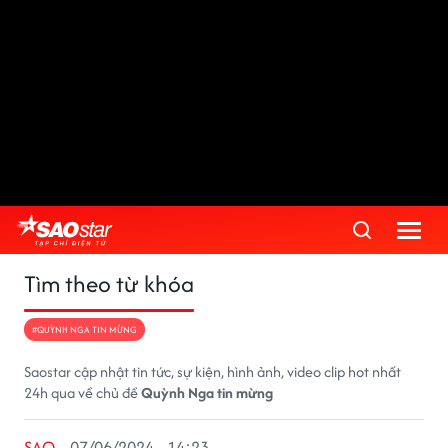
Tìm theo từ khóa
#QUỲNH NGA TIN MỪNG
Saostar cập nhật tin tức, sự kiện, hình ảnh, video clip hot nhất
24h qua về chủ đề
Quỳnh Nga tin mừng
SAO
07/06/2024 - 14:23