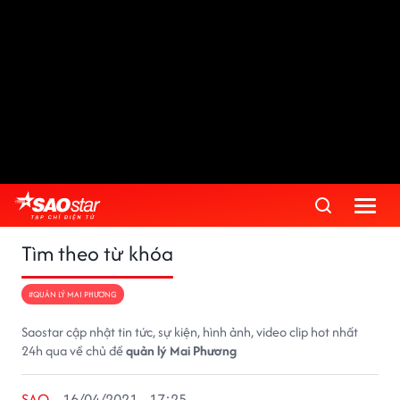
Tìm theo từ khóa
#QUẢN LÝ MAI PHƯƠNG
Saostar cập nhật tin tức, sự kiện, hình ảnh, video clip hot nhất
24h qua về chủ đề
quản lý Mai Phương
SAO
16/04/2021 - 17:25