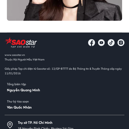
www.saostar.vn
Thuộc Hội Người Mẫu Việt Nam
Giấy phép Tạp chí điện tử Saostar số: 13/GP-BTTTT do Bộ Thông tin & Truyền Thông cấp ngày
11/01/2016
Tổng biên tập
Nguyễn Quang Minh
Thư ký tòa soạn
Văn Quốc Nhân
Trụ sở TP. Hồ Chí Minh
5B Nguyễn Đình Chiểu, Phường Sài Gòn