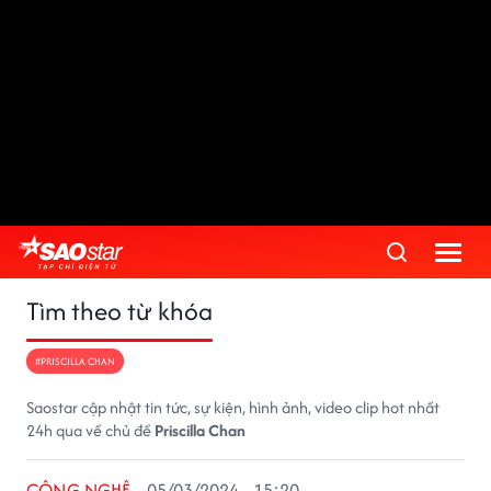
Tìm theo từ khóa
#PRISCILLA CHAN
Saostar cập nhật tin tức, sự kiện, hình ảnh, video clip hot nhất
24h qua về chủ đề
Priscilla Chan
CÔNG NGHỆ
05/03/2024 - 15:20