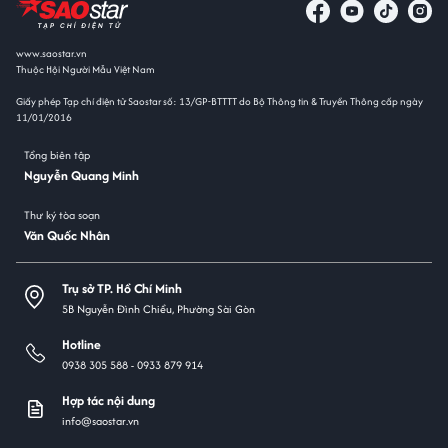
www.saostar.vn
Thuộc Hội Người Mẫu Việt Nam
Giấy phép Tạp chí điện tử Saostar số: 13/GP-BTTTT do Bộ Thông tin & Truyền Thông cấp ngày
11/01/2016
Tổng biên tập
Nguyễn Quang Minh
Thư ký tòa soạn
Văn Quốc Nhân
Trụ sở TP. Hồ Chí Minh
5B Nguyễn Đình Chiểu, Phường Sài Gòn
Hotline
0938 305 588 -
0933 879 914
Hợp tác nội dung
info@saostar.vn