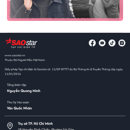
www.saostar.vn
Thuộc Hội Người Mẫu Việt Nam
Giấy phép Tạp chí điện tử Saostar số: 13/GP-BTTTT do Bộ Thông tin & Truyền Thông cấp ngày
11/01/2016
Tổng biên tập
Nguyễn Quang Minh
Thư ký tòa soạn
Văn Quốc Nhân
Trụ sở TP. Hồ Chí Minh
5B Nguyễn Đình Chiểu, Phường Sài Gòn