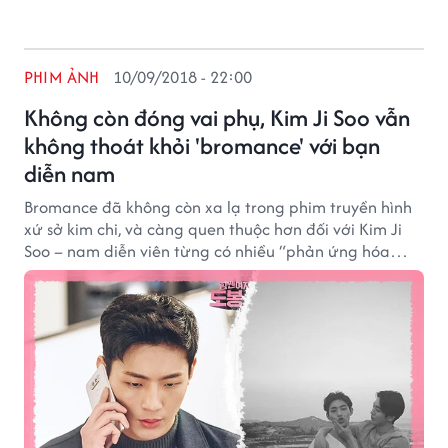
PHIM ẢNH
10/09/2018 - 22:00
Không còn đóng vai phụ, Kim Ji Soo vẫn
không thoát khỏi 'bromance' với bạn
diễn nam
Bromance đã không còn xa lạ trong phim truyền hình
xứ sở kim chi, và càng quen thuộc hơn đối với Kim Ji
Soo – nam diễn viên từng có nhiều “phản ứng hóa
học” đáng yêu cùng các bạn diễn nam từ trong phim
đến ngoài đời.