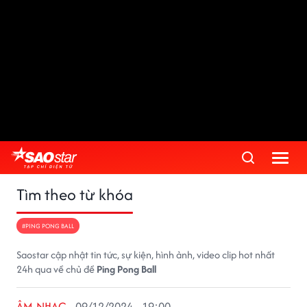
Tìm theo từ khóa
#PING PONG BALL
Saostar cập nhật tin tức, sự kiện, hình ảnh, video clip hot nhất
24h qua về chủ đề
Ping Pong Ball
ÂM NHẠC
09/12/2024 - 19:00