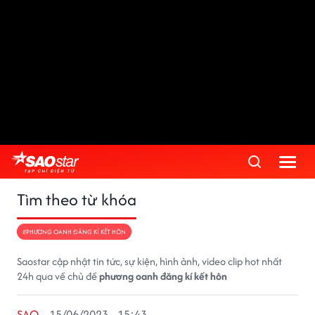
Tìm theo từ khóa
#PHƯƠNG OANH ĐĂNG KÍ KẾT HÔN
Saostar cập nhật tin tức, sự kiện, hình ảnh, video clip hot nhất
24h qua về chủ đề
phương oanh đăng kí kết hôn
SAO
15/06/2023 - 15:43