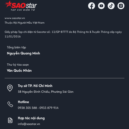
www.saostar.vn
Thuộc Hội Người Mẫu Việt Nam
Giấy phép Tạp chí điện tử Saostar số: 13/GP-BTTTT do Bộ Thông tin & Truyền Thông cấp ngày
11/01/2016
Tổng biên tập
Nguyễn Quang Minh
Thư ký tòa soạn
Văn Quốc Nhân
Trụ sở TP. Hồ Chí Minh
5B Nguyễn Đình Chiểu, Phường Sài Gòn
Hotline
0938 305 588 -
0933 879 914
Hợp tác nội dung
info@saostar.vn