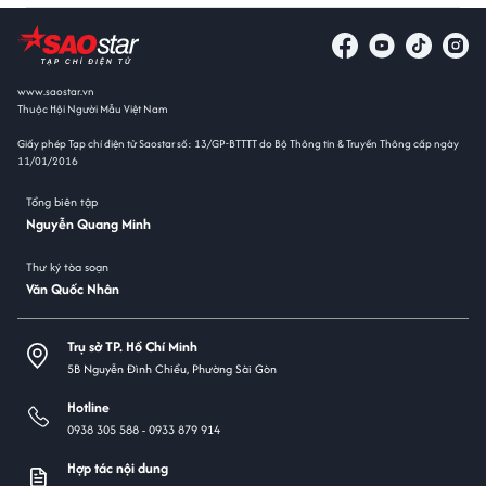
www.saostar.vn
Thuộc Hội Người Mẫu Việt Nam
Giấy phép Tạp chí điện tử Saostar số: 13/GP-BTTTT do Bộ Thông tin & Truyền Thông cấp ngày
11/01/2016
Tổng biên tập
Nguyễn Quang Minh
Thư ký tòa soạn
Văn Quốc Nhân
Trụ sở TP. Hồ Chí Minh
5B Nguyễn Đình Chiểu, Phường Sài Gòn
Hotline
0938 305 588 -
0933 879 914
Hợp tác nội dung