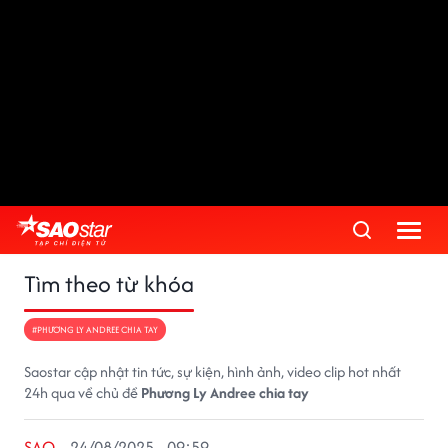
Tìm theo từ khóa
#PHƯƠNG LY ANDREE CHIA TAY
Saostar cập nhật tin tức, sự kiện, hình ảnh, video clip hot nhất
24h qua về chủ đề
Phương Ly Andree chia tay
SAO
24/08/2025 - 09:59