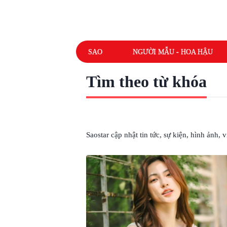
SAO
NGƯỜI MẪU - HOA HẬU
Tìm theo từ khóa
# PHƯƠNG ANH ĐÀO
Saostar cập nhật tin tức, sự kiện, hình ảnh,