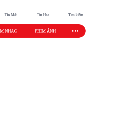
Tin Mới
Tin Hot
Tìm kiếm
M NHẠC
PHIM ẢNH
SAO SPORT