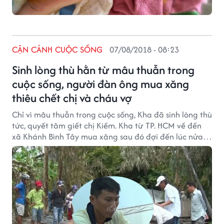
CẬN CẢNH CUỘC SỐNG
07/08/2018 - 08:23
Sinh lòng thù hằn từ mâu thuẫn trong
cuộc sống, người đàn ông mua xăng
thiêu chết chị và cháu vợ
Chỉ vì mâu thuẫn trong cuộc sống, Kha đã sinh lòng thù
tức, quyết tâm giết chị Kiếm. Kha từ TP. HCM về đến
xã Khánh Bình Tây mua xăng sau đó đợi đến lúc nửa
khuya lẻn vào nơi mẹ con chị Kiếm ngủ tạt xăng
phóng hỏa thiêu chết nạn nhân.