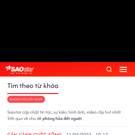
Tìm theo từ khóa
#PHÓNG HỎA ĐỐT NGƯỜI
Saostar cập nhật tin tức, sự kiện, hình ảnh, video clip hot nhất
24h qua về chủ đề
phóng hỏa đốt người
CẬN CẢNH CUỘC SỐNG
11/02/2023 - 10:17