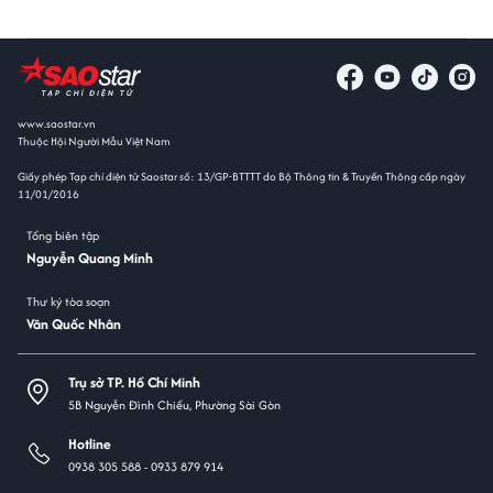
www.saostar.vn
Thuộc Hội Người Mẫu Việt Nam
Giấy phép Tạp chí điện tử Saostar số: 13/GP-BTTTT do Bộ Thông tin & Truyền Thông cấp ngày
11/01/2016
Tổng biên tập
Nguyễn Quang Minh
Thư ký tòa soạn
Văn Quốc Nhân
Trụ sở TP. Hồ Chí Minh
5B Nguyễn Đình Chiểu, Phường Sài Gòn
Hotline
0938 305 588 -
0933 879 914