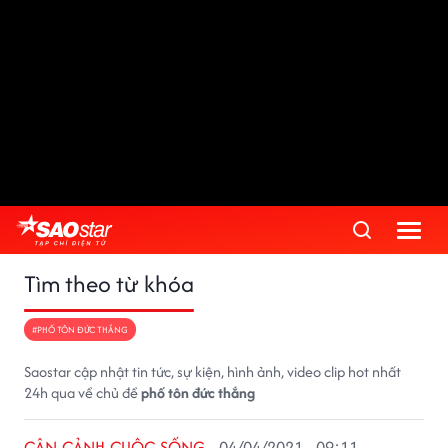
Tìm theo từ khóa
#PHỐ TÔN ĐỨC THẮNG
Saostar cập nhật tin tức, sự kiện, hình ảnh, video clip hot nhất
24h qua về chủ đề
phố tôn đức thắng
CẬN CẢNH CUỘC SỐNG
04/04/2021 - 09:11