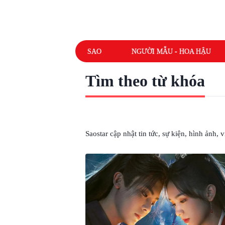
SAO
NGƯỜI MẪU - HOA HẬU
Tìm theo từ khóa
# PHIM TIÊN HIỆP
Saostar cập nhật tin tức, sự kiện, hình ảnh,