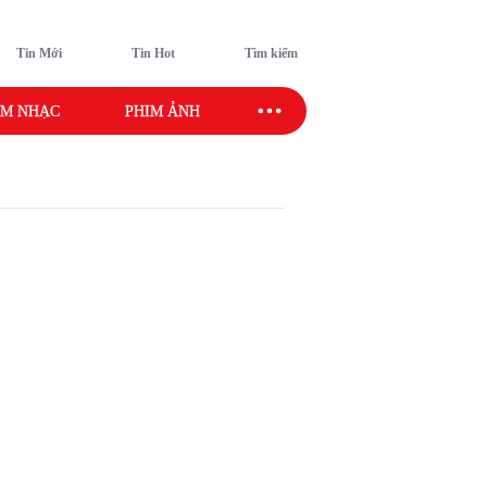
Tin Mới
Tin Hot
Tìm kiếm
M NHẠC
PHIM ẢNH
SAO SPORT