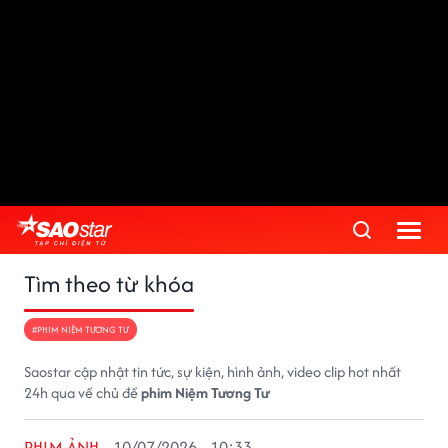
Tìm theo từ khóa
#PHIM NIỆM TƯƠNG TƯ
Saostar cập nhật tin tức, sự kiện, hình ảnh, video clip hot nhất
24h qua về chủ đề
phim Niệm Tương Tư
PHIM ẢNH
10/07/2026 - 10:33