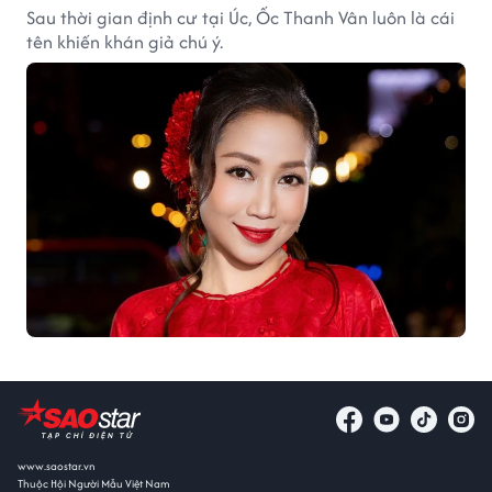
Sau thời gian định cư tại Úc, Ốc Thanh Vân luôn là cái
tên khiến khán giả chú ý.
www.saostar.vn
Thuộc Hội Người Mẫu Việt Nam