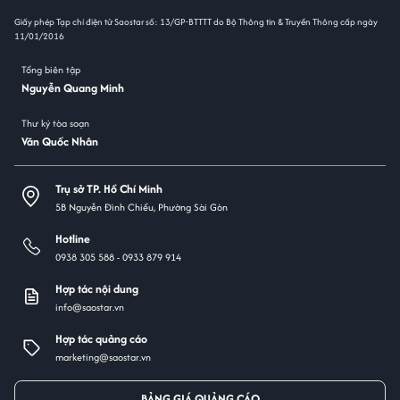
Giấy phép Tạp chí điện tử Saostar số: 13/GP-BTTTT do Bộ Thông tin & Truyền Thông cấp ngày
11/01/2016
Tổng biên tập
Nguyễn Quang Minh
Thư ký tòa soạn
Văn Quốc Nhân
Trụ sở TP. Hồ Chí Minh
5B Nguyễn Đình Chiểu, Phường Sài Gòn
Hotline
0938 305 588 -
0933 879 914
Hợp tác nội dung
info@saostar.vn
Hợp tác quảng cáo
marketing@saostar.vn
BẢNG GIÁ QUẢNG CÁO