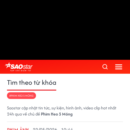
Tìm theo từ khóa
#PHIM HEO 5 MÓNG
Saostar cập nhật tin tức, sự kiện, hình ảnh, video clip hot nhất
24h qua về chủ đề
Phim Heo 5 Móng
PHIM ẢNH
22/05/2026 - 10:44