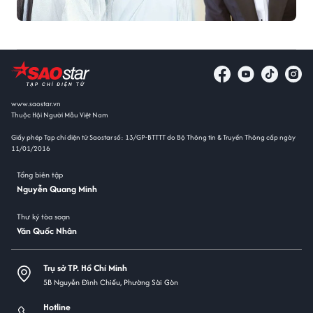
www.saostar.vn
Thuộc Hội Người Mẫu Việt Nam
Giấy phép Tạp chí điện tử Saostar số: 13/GP-BTTTT do Bộ Thông tin & Truyền Thông cấp ngày
11/01/2016
Tổng biên tập
Nguyễn Quang Minh
Thư ký tòa soạn
Văn Quốc Nhân
Trụ sở TP. Hồ Chí Minh
5B Nguyễn Đình Chiểu, Phường Sài Gòn
Hotline