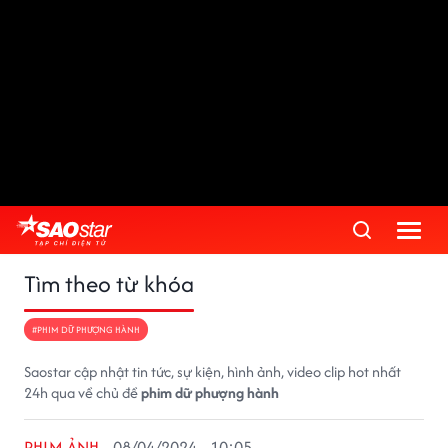
Tìm theo từ khóa
#PHIM DỮ PHƯỢNG HÀNH
Saostar cập nhật tin tức, sự kiện, hình ảnh, video clip hot nhất
24h qua về chủ đề
phim dữ phượng hành
PHIM ẢNH
08/04/2024 - 10:05