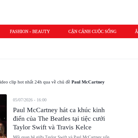
FASHION - BEAUTY
CẬN CẢNH CUỘC SỐNG
Â
 video clip hot nhất 24h qua về chủ đề
Paul McCartney
05/07/2026 - 16:00
Paul McCartney hát ca khúc kinh
điển của The Beatles tại tiệc cưới
Taylor Swift và Travis Kelce
Mối quan hệ giữa Taylor Swift và Paul McCartney vốn