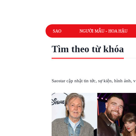
SAO
NGƯỜI MẪU - HOA HẬU
Tìm theo từ khóa
# PAUL MCCARTNEY
Saostar cập nhật tin tức, sự kiện, hình ảnh,