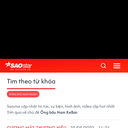
Tìm theo từ khóa
#ÔNG BẦU NAM KELBIN
Saostar cập nhật tin tức, sự kiện, hình ảnh, video clip hot nhất
24h qua về chủ đề
Ông bầu Nam Kelbin
GƯƠNG MẶT THƯƠNG HIỆU
25/05/2022 - 14:24