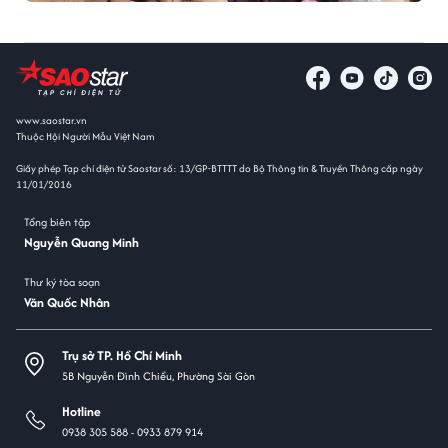
www.saostar.vn
Thuộc Hội Người Mẫu Việt Nam
Giấy phép Tạp chí điện tử Saostar số: 13/GP-BTTTT do Bộ Thông tin & Truyền Thông cấp ngày
11/01/2016
Tổng biên tập
Nguyễn Quang Minh
Thư ký tòa soạn
Văn Quốc Nhân
Trụ sở TP. Hồ Chí Minh
5B Nguyễn Đình Chiểu, Phường Sài Gòn
Hotline
0938 305 588 -
0933 879 914