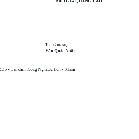
BÁO GIÁ QUẢNG CÁO
Thư ký tòa soạn
Văn Quốc Nhân
BĐS - Tài chính
Công Nghệ
Du lịch - Khám