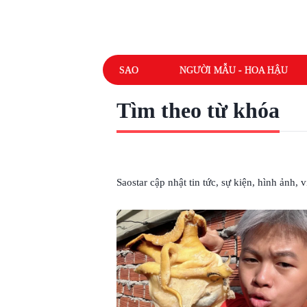
SAO
NGƯỜI MẪU - HOA HẬU
Tìm theo từ khóa
# ỐC BÀN ỦI
Saostar cập nhật tin tức, sự kiện, hình ảnh,