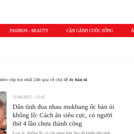
FASHION - BEAUTY
CẬN CẢNH CUỘC SỐNG
Â
 video clip hot nhất 24h qua về chủ đề
ốc bàn ủi
11/06/2023 - 13:45
Dân tình đua nhau mukbang ốc bàn ủi
khổng lồ: Cách ăn siêu cực, có người
thử 4 lần chưa thành công
Loại ốc 'khổng lồ' có cân nặng hơn 5kg đã khiến dân tình