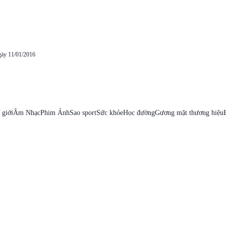
gày 11/01/2016
 giới
Âm Nhạc
Phim Ảnh
Sao sport
Sức khỏe
Học đường
Gương mặt thương hiệu