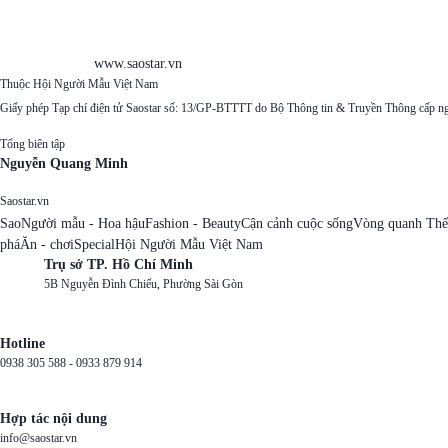
www.saostar.vn
Thuộc Hội Người Mẫu Việt Nam
Giấy phép Tạp chí điện tử Saostar số: 13/GP-BTTTT do Bộ Thông tin & Truyền Thông cấp n
Tổng biên tập
Nguyễn Quang Minh
Saostar.vn
Sao
Người mẫu - Hoa hậu
Fashion - Beauty
Cận cảnh cuộc sống
Vòng quanh Thế
phá
Ăn - chơi
Special
Hội Người Mẫu Việt Nam
Trụ sở TP. Hồ Chí Minh
5B Nguyễn Đình Chiểu, Phường Sài Gòn
Hotline
0938 305 588 -
0933 879 914
Hợp tác nội dung
info@saostar.vn