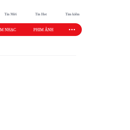
Tin Mới
Tin Hot
Tìm kiếm
M NHẠC
PHIM ẢNH
SAO SPORT