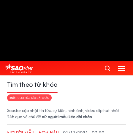
Tìm theo từ khóa
#NỮ NGƯỜI MẪU KÉO DÀI CHÂN
Saostar cập nhật tin tức, sự kiện, hình ảnh, video clip hot nhất
24h qua về chủ đề
nữ người mẫu kéo dài chân
NGƯỜI MẪU - HOA HẬU
01/11/2024 - 07:20