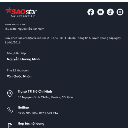
www.saostar.vn
Thuộc Hội Người Mẫu Việt Nam
Giấy phép Tạp chí điện tử Saostar số: 13/GP-BTTTT do Bộ Thông tin & Truyền Thông cấp ngày
11/01/2016
Tổng biên tập
Nguyễn Quang Minh
Thư ký tòa soạn
Văn Quốc Nhân
Trụ sở TP. Hồ Chí Minh
5B Nguyễn Đình Chiểu, Phường Sài Gòn
Hotline
0938 305 588 -
0933 879 914
Hợp tác nội dung