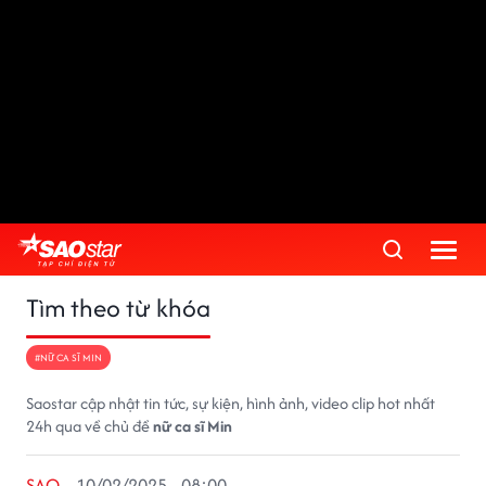
Tìm theo từ khóa
#NỮ CA SĨ MIN
Saostar cập nhật tin tức, sự kiện, hình ảnh, video clip hot nhất
24h qua về chủ đề
nữ ca sĩ Min
SAO
10/02/2025 - 08:00