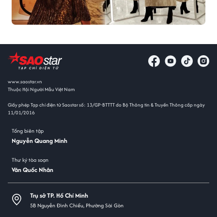
www.saostar.vn
Thuộc Hội Người Mẫu Việt Nam
Giấy phép Tạp chí điện tử Saostar số: 13/GP-BTTTT do Bộ Thông tin & Truyền Thông cấp ngày
11/01/2016
Tổng biên tập
Nguyễn Quang Minh
Thư ký tòa soạn
Văn Quốc Nhân
Trụ sở TP. Hồ Chí Minh
5B Nguyễn Đình Chiểu, Phường Sài Gòn