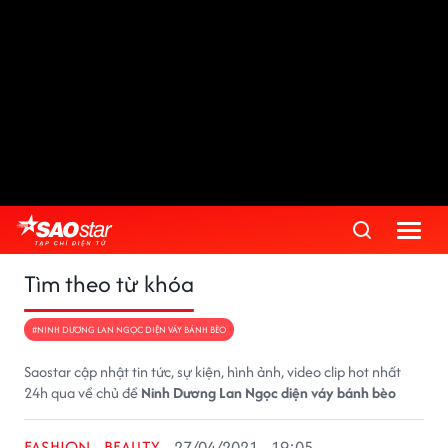
Tìm theo từ khóa
#NINH DƯƠNG LAN NGỌC DIỆN VÁY BÁNH BÈO
Saostar cập nhật tin tức, sự kiện, hình ảnh, video clip hot nhất
24h qua về chủ đề
Ninh Dương Lan Ngọc diện váy bánh bèo
FASHION - BEAUTY
27/04/2021 - 19:05