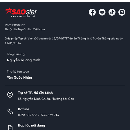
www.saostar.vn
Thuộc Hội Người Mẫu Việt Nam
Giấy phép Tạp chí điện tử Saostar số: 13/GP-BTTTT do Bộ Thông tin & Truyền Thông cấp ngày
11/01/2016
Tổng biên tập
Nguyễn Quang Minh
Thư ký tòa soạn
Văn Quốc Nhân
Trụ sở TP. Hồ Chí Minh
5B Nguyễn Đình Chiểu, Phường Sài Gòn
Hotline
0938 305 588 -
0933 879 914
Hợp tác nội dung