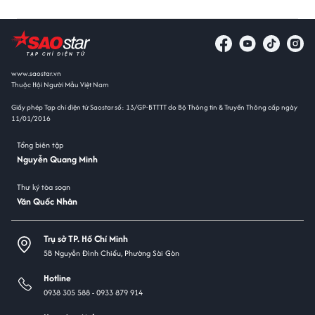
www.saostar.vn
Thuộc Hội Người Mẫu Việt Nam
Giấy phép Tạp chí điện tử Saostar số: 13/GP-BTTTT do Bộ Thông tin & Truyền Thông cấp ngày
11/01/2016
Tổng biên tập
Nguyễn Quang Minh
Thư ký tòa soạn
Văn Quốc Nhân
Trụ sở TP. Hồ Chí Minh
5B Nguyễn Đình Chiểu, Phường Sài Gòn
Hotline
0938 305 588 -
0933 879 914