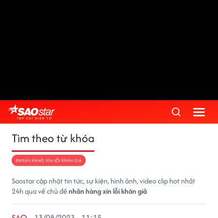
Tìm theo từ khóa
#NHÃN HÀNG XIN LỖI KHÁN GIẢ
Saostar cập nhật tin tức, sự kiện, hình ảnh, video clip hot nhất
24h qua về chủ đề
nhãn hàng xin lỗi khán giả
SAO
13/08/2023 - 11:15