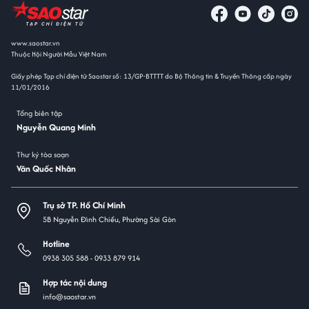
www.saostar.vn
Thuộc Hội Người Mẫu Việt Nam
Giấy phép Tạp chí điện tử Saostar số: 13/GP-BTTTT do Bộ Thông tin & Truyền Thông cấp ngày
11/01/2016
Tổng biên tập
Nguyễn Quang Minh
Thư ký tòa soạn
Văn Quốc Nhân
Trụ sở TP. Hồ Chí Minh
5B Nguyễn Đình Chiểu, Phường Sài Gòn
Hotline
0938 305 588 -
0933 879 914
Hợp tác nội dung
info@saostar.vn