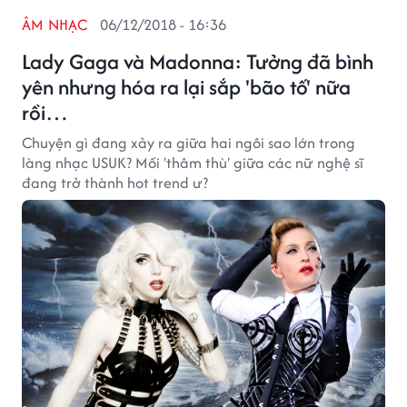
ÂM NHẠC
06/12/2018 - 16:36
Lady Gaga và Madonna: Tưởng đã bình
yên nhưng hóa ra lại sắp 'bão tố' nữa
rồi…
Chuyện gì đang xảy ra giữa hai ngôi sao lớn trong
làng nhạc USUK? Mối 'thâm thù' giữa các nữ nghệ sĩ
đang trở thành hot trend ư?