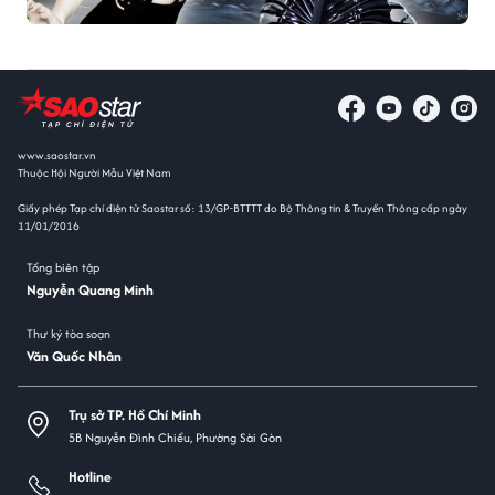
www.saostar.vn
Thuộc Hội Người Mẫu Việt Nam
Giấy phép Tạp chí điện tử Saostar số: 13/GP-BTTTT do Bộ Thông tin & Truyền Thông cấp ngày
11/01/2016
Tổng biên tập
Nguyễn Quang Minh
Thư ký tòa soạn
Văn Quốc Nhân
Trụ sở TP. Hồ Chí Minh
5B Nguyễn Đình Chiểu, Phường Sài Gòn
Hotline