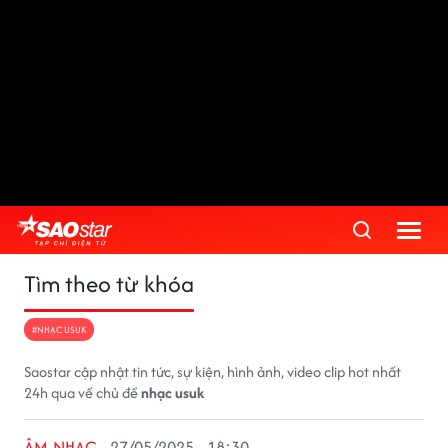
Tìm theo từ khóa
#NHẠC USUK
Saostar cập nhật tin tức, sự kiện, hình ảnh, video clip hot nhất
24h qua về chủ đề
nhạc usuk
ÂM NHẠC
27/05/2025 - 18:30