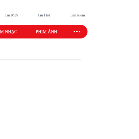
Tin Mới
Tin Hot
Tìm kiếm
M NHẠC
PHIM ẢNH
SAO SPORT