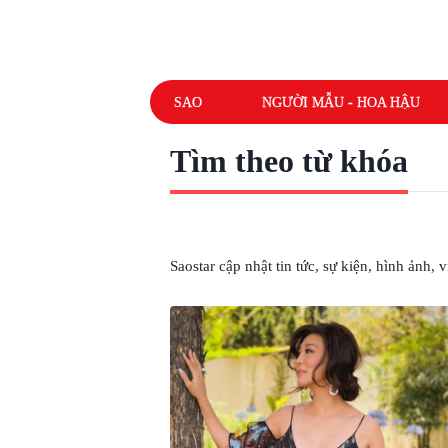
SAO
NGƯỜI MẪU - HOA HẬU
Tìm theo từ khóa
# NGUYỄN ÁNH 9
Saostar cập nhật tin tức, sự kiện, hình ảnh,