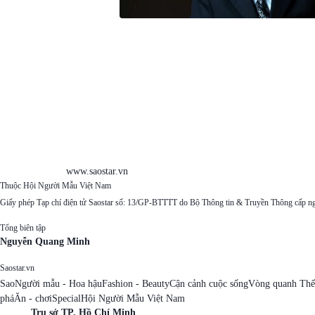
www.saostar.vn
Thuộc Hội Người Mẫu Việt Nam
Giấy phép Tạp chí điện tử Saostar số: 13/GP-BTTTT do Bộ Thông tin & Truyền Thông cấp n
Tổng biên tập
Nguyễn Quang Minh
Saostar.vn
Sao
Người mẫu - Hoa hậu
Fashion - Beauty
Cận cảnh cuộc sống
Vòng quanh Thế
phá
Ăn - chơi
Special
Hội Người Mẫu Việt Nam
Trụ sở TP. Hồ Chí Minh