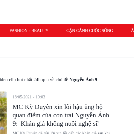
FASHION - BEAUTY
CẬN CẢNH CUỘC SỐNG
Â
 video clip hot nhất 24h qua về chủ đề
Nguyễn Ánh 9
18/05/2021 - 10:03
MC Kỳ Duyên xin lỗi hậu ủng hộ
quan điểm của con trai Nguyễn Ánh
9: 'Khán giả không nuôi nghệ sĩ'
MC Kỳ Duyên đã gửi lời xin lỗi đến các khán giả sau khi