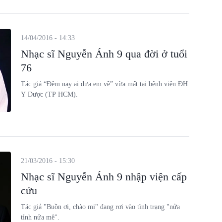
đơn, Không, Tình khúc chiều mưa'... rồi đây sẽ vẫn vang
vọng mãi từ tiếng đàn của vị nhạc sĩ tài hoa này.
14/04/2016 - 14:33
Nhạc sĩ Nguyễn Ánh 9 qua đời ở tuổi
76
Tác giả “Đêm nay ai đưa em về” vừa mất tại bệnh viện ĐH
Y Dược (TP HCM).
21/03/2016 - 15:30
Nhạc sĩ Nguyễn Ánh 9 nhập viện cấp
cứu
Tác giả "Buồn ơi, chào mi" đang rơi vào tình trạng "nửa
tỉnh nửa mê".