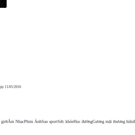
gày 11/01/2016
 giới
Âm Nhạc
Phim Ảnh
Sao sport
Sức khỏe
Học đường
Gương mặt thương hiệu