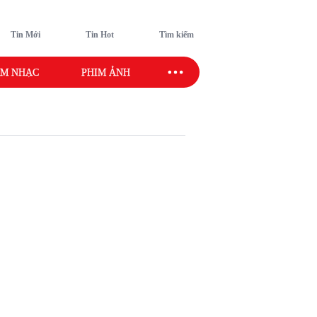
Tin Mới
Tin Hot
Tìm kiếm
M NHẠC
PHIM ẢNH
SAO SPORT