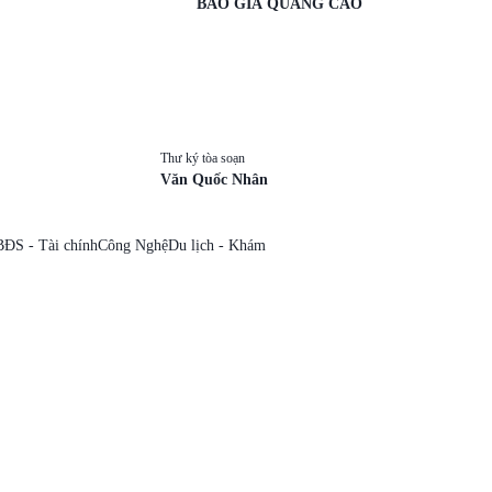
BÁO GIÁ QUẢNG CÁO
Thư ký tòa soạn
Văn Quốc Nhân
BĐS - Tài chính
Công Nghệ
Du lịch - Khám