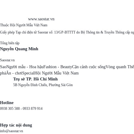
www.saostar.vn
Thuộc Hội Người Mẫu Việt Nam
Giấy phép Tạp chí điện tử Saostar số: 13/GP-BTTTT do Bộ Thông tin & Truyền Thông cấp n
Tổng biên tập
Nguyễn Quang Minh
Saostar.vn
Sao
Người mẫu - Hoa hậu
Fashion - Beauty
Cận cảnh cuộc sống
Vòng quanh Thế
phá
Ăn - chơi
Special
Hội Người Mẫu Việt Nam
Trụ sở TP. Hồ Chí Minh
5B Nguyễn Đình Chiểu, Phường Sài Gòn
Hotline
0938 305 588 -
0933 879 914
Hợp tác nội dung
info@saostar.vn