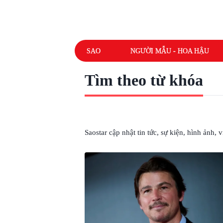
SAO
NGƯỜI MẪU - HOA HẬU
Tìm theo từ khóa
# NGÔI SAO HẠNG A
Saostar cập nhật tin tức, sự kiện, hình ảnh,