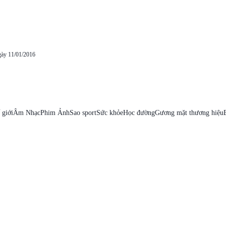
gày 11/01/2016
 giới
Âm Nhạc
Phim Ảnh
Sao sport
Sức khỏe
Học đường
Gương mặt thương hiệu