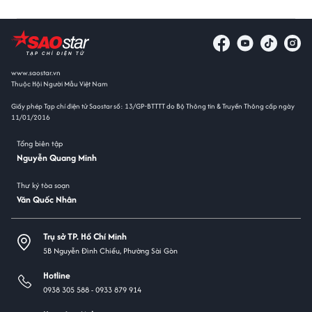
www.saostar.vn
Thuộc Hội Người Mẫu Việt Nam
Giấy phép Tạp chí điện tử Saostar số: 13/GP-BTTTT do Bộ Thông tin & Truyền Thông cấp ngày
11/01/2016
Tổng biên tập
Nguyễn Quang Minh
Thư ký tòa soạn
Văn Quốc Nhân
Trụ sở TP. Hồ Chí Minh
5B Nguyễn Đình Chiểu, Phường Sài Gòn
Hotline
0938 305 588 -
0933 879 914