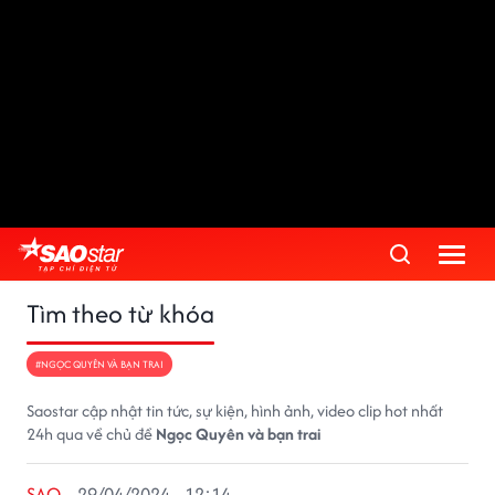
Tìm theo từ khóa
#NGỌC QUYÊN VÀ BẠN TRAI
Saostar cập nhật tin tức, sự kiện, hình ảnh, video clip hot nhất
24h qua về chủ đề
Ngọc Quyên và bạn trai
SAO
29/04/2024 - 12:14