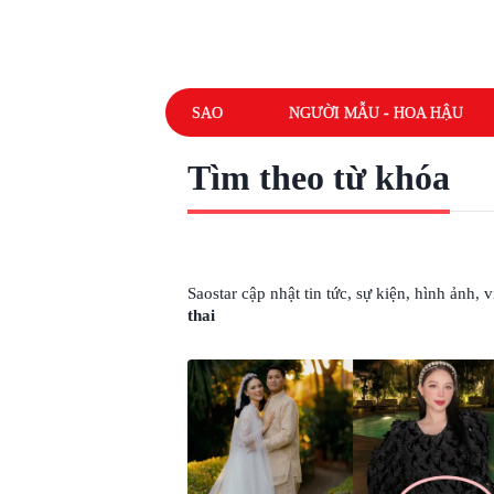
SAO
NGƯỜI MẪU - HOA HẬU
Tìm theo từ khóa
# NGHI VẤN LINH RIN MANG THAI
Saostar cập nhật tin tức, sự kiện, hình ảnh,
thai