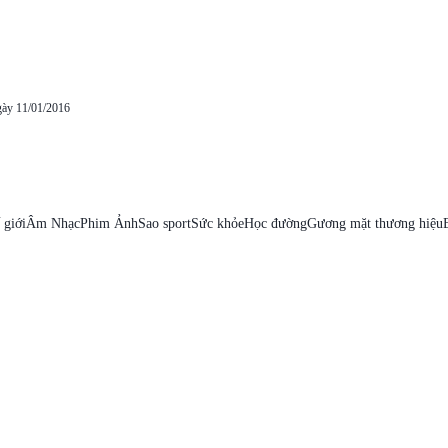
gày 11/01/2016
 giới
Âm Nhạc
Phim Ảnh
Sao sport
Sức khỏe
Học đường
Gương mặt thương hiệu