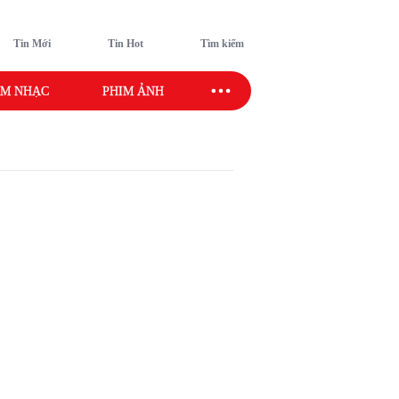
Tin Mới
Tin Hot
Tìm kiếm
M NHẠC
PHIM ẢNH
SAO SPORT