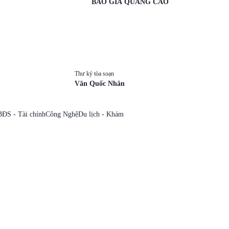
BÁO GIÁ QUẢNG CÁO
Thư ký tòa soạn
Văn Quốc Nhân
BĐS - Tài chính
Công Nghệ
Du lịch - Khám