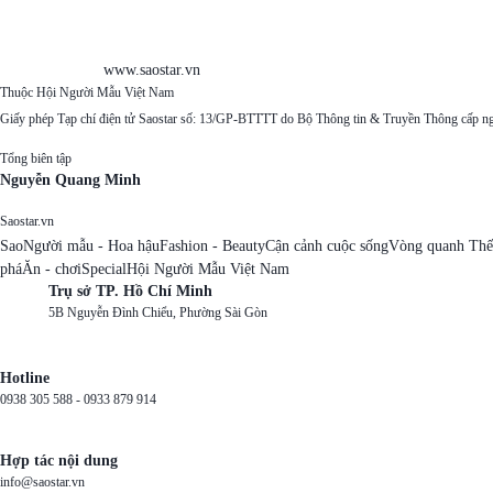
www.saostar.vn
Thuộc Hội Người Mẫu Việt Nam
Giấy phép Tạp chí điện tử Saostar số: 13/GP-BTTTT do Bộ Thông tin & Truyền Thông cấp n
Tổng biên tập
Nguyễn Quang Minh
Saostar.vn
Sao
Người mẫu - Hoa hậu
Fashion - Beauty
Cận cảnh cuộc sống
Vòng quanh Thế
phá
Ăn - chơi
Special
Hội Người Mẫu Việt Nam
Trụ sở TP. Hồ Chí Minh
5B Nguyễn Đình Chiểu, Phường Sài Gòn
Hotline
0938 305 588 -
0933 879 914
Hợp tác nội dung
info@saostar.vn