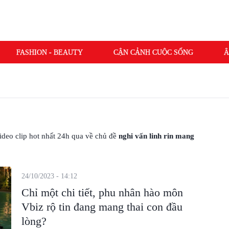
FASHION - BEAUTY
CẬN CẢNH CUỘC SỐNG
Â
 video clip hot nhất 24h qua về chủ đề
nghi vấn linh rin mang
24/10/2023 - 14:12
Chỉ một chi tiết, phu nhân hào môn
Vbiz rộ tin đang mang thai con đầu
lòng?