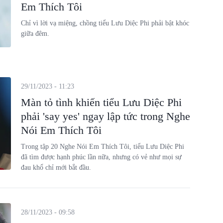
Em Thích Tôi
Chỉ vì lời vạ miệng, chồng tiểu Lưu Diệc Phi phải bật khóc
giữa đêm.
29/11/2023 - 11:23
Màn tỏ tình khiến tiểu Lưu Diệc Phi
phải 'say yes' ngay lập tức trong Nghe
Nói Em Thích Tôi
Trong tập 20 Nghe Nói Em Thích Tôi, tiểu Lưu Diệc Phi
đã tìm được hạnh phúc lần nữa, nhưng có vẻ như mọi sự
đau khổ chỉ mới bắt đầu.
28/11/2023 - 09:58