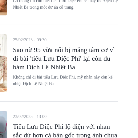
Có thông tin cho biết tiểu Lưu Diệc Phi sẽ thay thế Địch Lệ
Nhiệt Ba trong một dự án cổ trang.
25/02/2023 - 09:30
Sao nữ 95 vừa nổi bị mắng tâm cơ vì
đi bài 'tiểu Lưu Diệc Phi' lại còn đu
bám Địch Lệ Nhiệt Ba
Không chỉ đi bài tiểu Lưu Diệc Phi, mỹ nhân này còn ké
nhiệt Địch Lệ Nhiệt Ba.
23/02/2023 - 13:00
Tiểu Lưu Diệc Phi lộ diện với nhan
sắc dừ hơn cả bản gốc trong ảnh chưa