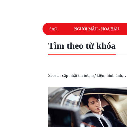
SAO
NGƯỜI MẪU - HOA HẬU
Tìm theo từ khóa
# NGHE NÓI EM THÍCH TÔI
Saostar cập nhật tin tức, sự kiện, hình ảnh,