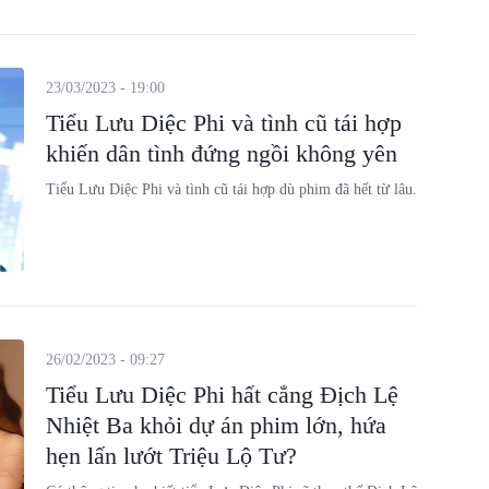
23/03/2023 - 19:00
Tiểu Lưu Diệc Phi và tình cũ tái hợp
khiến dân tình đứng ngồi không yên
Tiểu Lưu Diệc Phi và tình cũ tái hợp dù phim đã hết từ lâu.
26/02/2023 - 09:27
Tiểu Lưu Diệc Phi hất cẳng Địch Lệ
Nhiệt Ba khỏi dự án phim lớn, hứa
hẹn lấn lướt Triệu Lộ Tư?