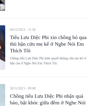
04/12/2023 - 11:58
Tiểu Lưu Diệc Phi xin chồng bỏ qua
thù hận cứu mẹ kế ở Nghe Nói Em
Thích Tôi
Chồng tiểu Lưu Diệc Phi kiên quyết không cứu mẹ kế vì
hận cha ở Nghe Nói Em Thích Tôi.
30/11/2023 - 09:08
Chồng tiểu Lưu Diệc Phi nhận quả
báo, bật khóc giữa đêm ở Nghe Nói