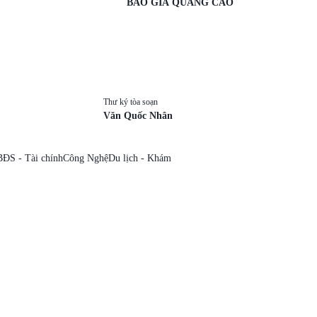
BÁO GIÁ QUẢNG CÁO
Thư ký tòa soạn
Văn Quốc Nhân
BĐS - Tài chính
Công Nghệ
Du lịch - Khám