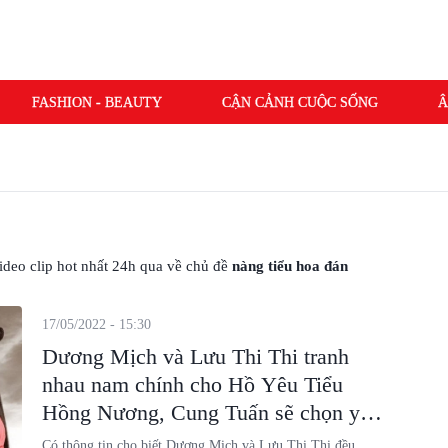
FASHION - BEAUTY
CẬN CẢNH CUỘC SỐNG
Â
 video clip hot nhất 24h qua về chủ đề
nàng tiểu hoa đán
17/05/2022 - 15:30
Dương Mịch và Lưu Thi Thi tranh
nhau nam chính cho Hồ Yêu Tiểu
Hồng Nương, Cung Tuấn sẽ chọn yêu
ai?
Có thông tin cho biết Dương Mịch và Lưu Thi Thi đều