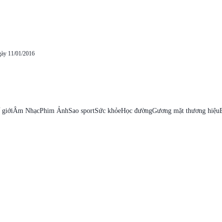
gày 11/01/2016
 giới
Âm Nhạc
Phim Ảnh
Sao sport
Sức khỏe
Học đường
Gương mặt thương hiệu