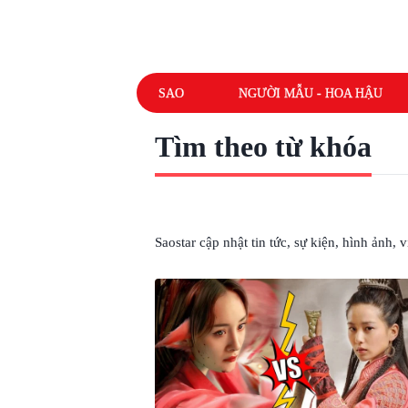
SAO
NGƯỜI MẪU - HOA HẬU
Tìm theo từ khóa
# NÀNG TIỂU HOA ĐÁN
Saostar cập nhật tin tức, sự kiện, hình ảnh,