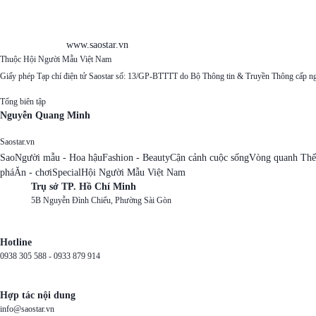
www.saostar.vn
Thuộc Hội Người Mẫu Việt Nam
Giấy phép Tạp chí điện tử Saostar số: 13/GP-BTTTT do Bộ Thông tin & Truyền Thông cấp n
Tổng biên tập
Nguyễn Quang Minh
Saostar.vn
Sao
Người mẫu - Hoa hậu
Fashion - Beauty
Cận cảnh cuộc sống
Vòng quanh Thế
phá
Ăn - chơi
Special
Hội Người Mẫu Việt Nam
Trụ sở TP. Hồ Chí Minh
5B Nguyễn Đình Chiểu, Phường Sài Gòn
Hotline
0938 305 588 -
0933 879 914
Hợp tác nội dung
info@saostar.vn