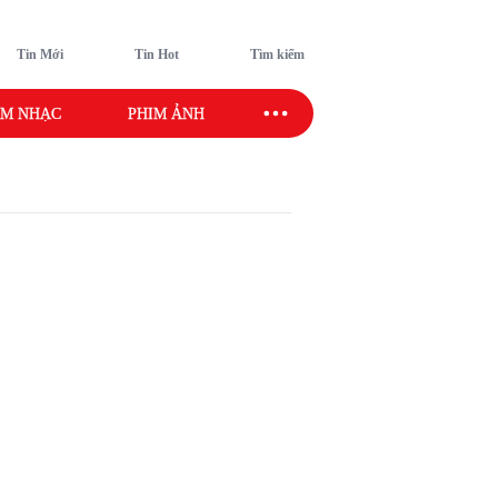
Tin Mới
Tin Hot
Tìm kiếm
M NHẠC
PHIM ẢNH
SAO SPORT