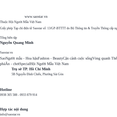
www.saostar.vn
Thuộc Hội Người Mẫu Việt Nam
Giấy phép Tạp chí điện tử Saostar số: 13/GP-BTTTT do Bộ Thông tin & Truyền Thông cấp n
Tổng biên tập
Nguyễn Quang Minh
Saostar.vn
Sao
Người mẫu - Hoa hậu
Fashion - Beauty
Cận cảnh cuộc sống
Vòng quanh Thế
phá
Ăn - chơi
Special
Hội Người Mẫu Việt Nam
Trụ sở TP. Hồ Chí Minh
5B Nguyễn Đình Chiểu, Phường Sài Gòn
Hotline
0938 305 588 -
0933 879 914
Hợp tác nội dung
info@saostar.vn