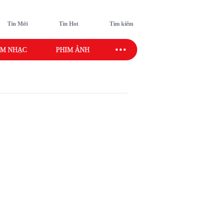
Tin Mới
Tin Hot
Tìm kiếm
M NHẠC
PHIM ẢNH
SAO SPORT