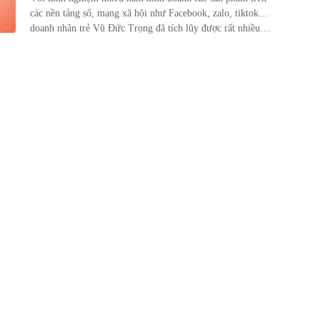
các nền tảng số, mạng xã hội như Facebook, zalo, tiktok…
doanh nhân trẻ Vũ Đức Trọng đã tích lũy được rất nhiều
kinh nghiệm thực tế trên thị trường. Cùng với tư duy nhạy
bén, ứng biến nhanh với thị trường và luôn nắm bắt được
xu hướng mới của khách hàng đặc biệt là vai trò quản lý
điều hành hệ thống.