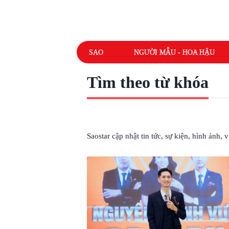
SAO
NGƯỜI MẪU - HOA HẬU
Tìm theo từ khóa
# MỸ PHẨM DR.LADY
Saostar cập nhật tin tức, sự kiện, hình ảnh,