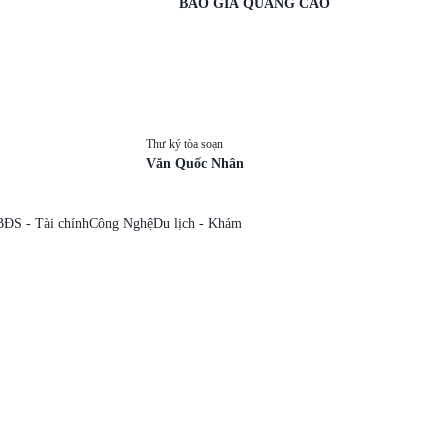
BÁO GIÁ QUẢNG CÁO
Thư ký tòa soạn
Văn Quốc Nhân
BĐS - Tài chính
Công Nghệ
Du lịch - Khám