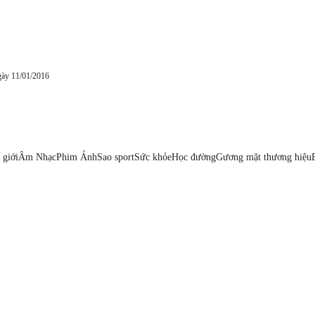
gày 11/01/2016
 giới
Âm Nhạc
Phim Ảnh
Sao sport
Sức khỏe
Học đường
Gương mặt thương hiệu