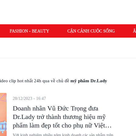
FASHION - BEAUTY
CẬN CẢNH CUỘC SỐNG
Â
 video clip hot nhất 24h qua về chủ đề
mỹ phẩm Dr.Lady
28/12/2023 - 16:47
Doanh nhân Vũ Đức Trọng đưa
Dr.Lady trở thành thương hiệu mỹ
phẩm làm đẹp tốt cho phụ nữ Việt
Nam
Với kinh nghiệm nhiều năm kinh doanh các sản phẩm trên