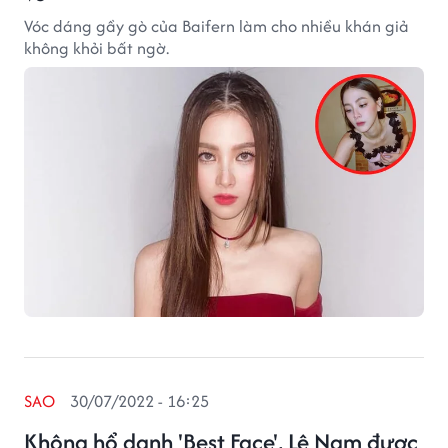
Vóc dáng gầy gò của Baifern làm cho nhiều khán giả
không khỏi bất ngờ.
SAO
30/07/2022 - 16:25
Không hổ danh 'Best Face', Lệ Nam được