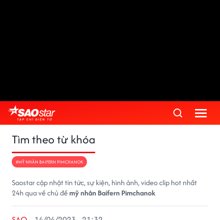
Tìm theo từ khóa
#MỸ NHÂN BAIFERN PIMCHANOK
Saostar cập nhật tin tức, sự kiện, hình ảnh, video clip hot nhất
24h qua về chủ đề
mỹ nhân Baifern Pimchanok
SAO
14/04/2023 - 21:32