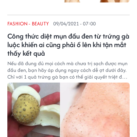
FASHION - BEAUTY
09/04/2021 - 07:00
Công thức diệt mụn đầu đen từ trứng gà
luộc khiến ai cũng phải ồ lên khi tận mắt
thấy kết quả
Nếu đã đung đủ mọi cách mà chưa trị sạch được mụn
đầu đen, bạn hãy áp dụng ngay cách dễ ợt dưới đây.
Chỉ với 1 quả trứng gà bạn có thể giải quyết triệt để
mụn đầu đen cho da trắng hồng, căng mịn.