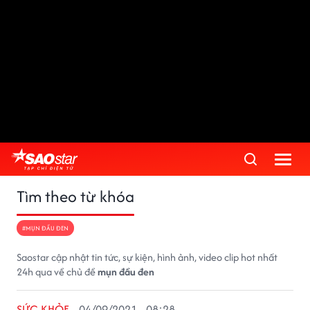
Tìm theo từ khóa
#MỤN ĐẦU ĐEN
Saostar cập nhật tin tức, sự kiện, hình ảnh, video clip hot nhất
24h qua về chủ đề
mụn đầu đen
SỨC KHỎE
04/09/2021 - 08:28