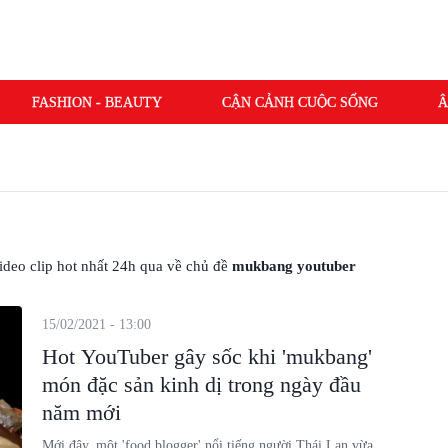
FASHION - BEAUTY
CẬN CẢNH CUỘC SỐNG
Â
 video clip hot nhất 24h qua về chủ đề
mukbang youtuber
15/02/2021 - 13:00
Hot YouTuber gây sốc khi 'mukbang'
món đặc sản kinh dị trong ngày đầu
năm mới
Mới đây, một 'food blogger' nổi tiếng người Thái Lan vừa