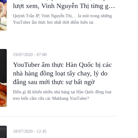
lượt xem, Vinh Nguyễn Thị từng gây
bão với clip ăn dâu
Quỳnh Trần JP, Vinh Nguyễn Thị,... là một trong những
YouTuber ẩm thực hot nhất thời điểm hiện tại.
19/07/2020 - 07:00
YouTuber ẩm thực Hàn Quốc bị các
nhà hàng đồng loạt tẩy chay, lý do
đằng sau mới thực sự bất ngờ
Điều gì đã khiến nhiều nhà hàng tại Hàn Quốc đồng loạt
treo biển cấm cửa các Mukbang YouTuber?
18/07/2020 - 12:45