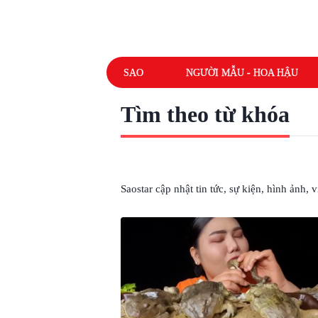
SAO
NGƯỜI MẪU - HOA HẬU
Tìm theo từ khóa
# MUKBANG YOUTUBER
Saostar cập nhật tin tức, sự kiện, hình ảnh,