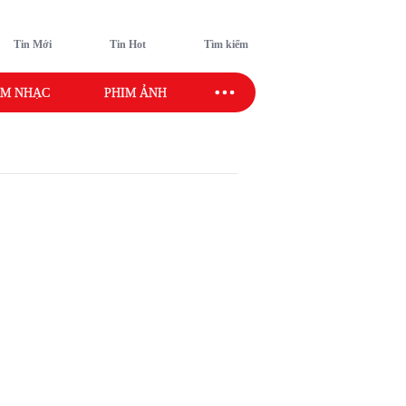
Tin Mới
Tin Hot
Tìm kiếm
M NHẠC
PHIM ẢNH
SAO SPORT