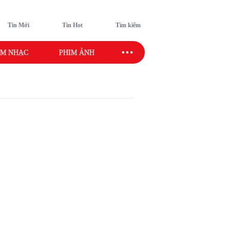
Tin Mới
Tin Hot
Tìm kiếm
M NHẠC
PHIM ẢNH
SAO SPORT