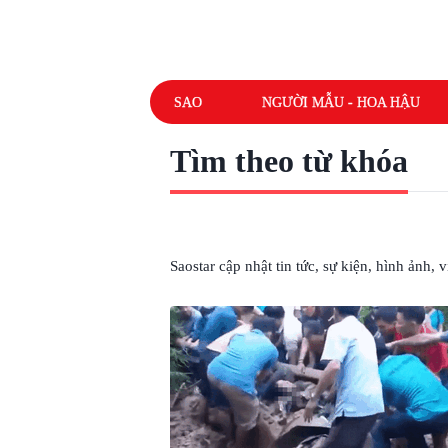
SAO
NGƯỜI MẪU - HOA HẬU
Tìm theo từ khóa
# MƯA LỚN DẪN ĐẾN SẠT LỞ
Saostar cập nhật tin tức, sự kiện, hình ảnh,