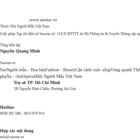
www.saostar.vn
Thuộc Hội Người Mẫu Việt Nam
Giấy phép Tạp chí điện tử Saostar số: 13/GP-BTTTT do Bộ Thông tin & Truyền Thông cấp n
Tổng biên tập
Nguyễn Quang Minh
Saostar.vn
Sao
Người mẫu - Hoa hậu
Fashion - Beauty
Cận cảnh cuộc sống
Vòng quanh Thế
phá
Ăn - chơi
Special
Hội Người Mẫu Việt Nam
Trụ sở TP. Hồ Chí Minh
5B Nguyễn Đình Chiểu, Phường Sài Gòn
Hotline
0938 305 588 -
0933 879 914
Hợp tác nội dung
info@saostar.vn