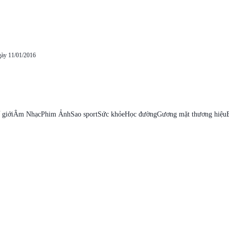
gày 11/01/2016
 giới
Âm Nhạc
Phim Ảnh
Sao sport
Sức khỏe
Học đường
Gương mặt thương hiệu