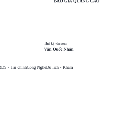
BÁO GIÁ QUẢNG CÁO
Thư ký tòa soạn
Văn Quốc Nhân
BĐS - Tài chính
Công Nghệ
Du lịch - Khám