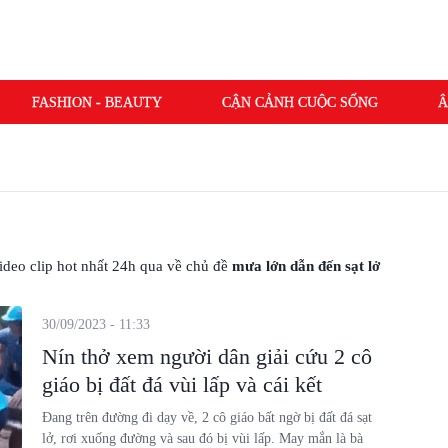
FASHION - BEAUTY
CẬN CẢNH CUỘC SỐNG
Â
 video clip hot nhất 24h qua về chủ đề
mưa lớn dẫn đến sạt lở
30/09/2023 - 11:33
Nín thở xem người dân giải cứu 2 cô
giáo bị đất đá vùi lấp và cái kết
Đang trên đường đi dạy về, 2 cô giáo bất ngờ bị đất đá sạt
lở, rơi xuống đường và sau đó bị vùi lấp. May mắn là bà