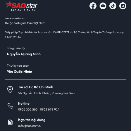
www.saostar.vn
Thuộc Hội Người Mẫu Việt Nam
Giấy phép Tạp chí điện tử Saostar số: 13/GP-BTTTT do Bộ Thông tin & Truyền Thông cấp ngày
11/01/2016
Tổng biên tập
Nguyễn Quang Minh
Thư ký tòa soạn
Văn Quốc Nhân
Trụ sở TP. Hồ Chí Minh
5B Nguyễn Đình Chiểu, Phường Sài Gòn
Hotline
0938 305 588 -
0933 879 914
Hợp tác nội dung
info@saostar.vn