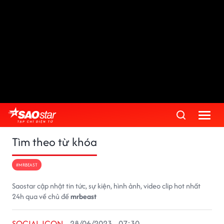
Tìm theo từ khóa
#MRBEAST
Saostar cập nhật tin tức, sự kiện, hình ảnh, video clip hot nhất
24h qua về chủ đề
mrbeast
SOCIAL ICON
28/06/2023 - 07:30