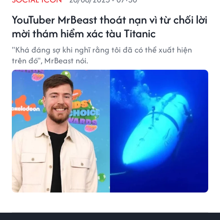
YouTuber MrBeast thoát nạn vì từ chối lời
mời thám hiểm xác tàu Titanic
"Khá đáng sợ khi nghĩ rằng tôi đã có thể xuất hiện
trên đó", MrBeast nói.