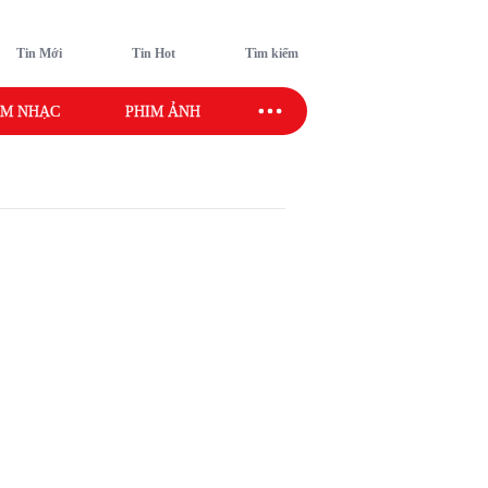
Tin Mới
Tin Hot
Tìm kiếm
M NHẠC
PHIM ẢNH
SAO SPORT