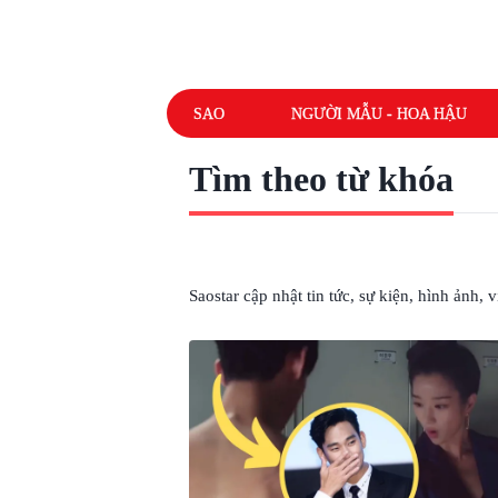
SAO
NGƯỜI MẪU - HOA HẬU
Tìm theo từ khóa
# MOON GANG TAE
Saostar cập nhật tin tức, sự kiện, hình ảnh,