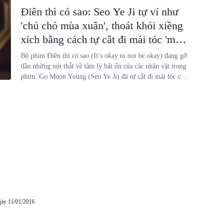
Điên thì có sao: Seo Ye Ji tự ví như
'chú chó mùa xuân', thoát khỏi xiềng
xích bằng cách tự cắt đi mái tóc 'ma
ám' của mình
Bộ phim Điên thì có sao (It’s okay to not be okay) đang gỡ
dần những nút thắt về tâm lý bất ổn của các nhân vật trong
phim. Go Moon Young (Seo Ye Ji) đã tự cắt đi mái tóc của
mình để giải thoát mình khỏi cơn ác mộng hằng đêm.
gày 11/01/2016