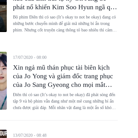
phát nổ khiến Kim Soo Hyun ngã quỵ
khóc bất lực
Bộ phim Điên thì có sao (It’s okay to not be okay) đang có
những bước chuyển mình để giải mã những bí ẩn trong
phim. Nhưng cốt truyện càng thông tỏ bao nhiêu thì cảm
xúc vỡ ra và đau lòng bấy nhiêu, trong tập 9 Điên thì có
sao Kim Soo Hyun gần như ngã khuỵu khi bị anh trai tự kỷ
chất vấn.
17/07/2020 - 08:00
Xin ngả mũ thán phục tài biên kịch
của Jo Yong và giám đốc trang phục
của Jo Sang Gyeong cho mọi mắt
xích của Điên thì có sao
Điên thì có sao (It’s okay to not be okay) đã phát sóng đến
tập 9 và bộ phim vẫn đang như một mê cung những bí ẩn
chưa được giải đáp. Mỗi nhân vật đang là một ẩn số khó
đoán về thân phận thực sự của họ, điều mà khán giả vỡ ra
mỗi ngày là những hình ảnh ẩn dụ tài thần đưa đến những
thông điệp sống tinh tế mà bộ phim mang lại qua từng tập
phim.
13/07/2020 - 08:48