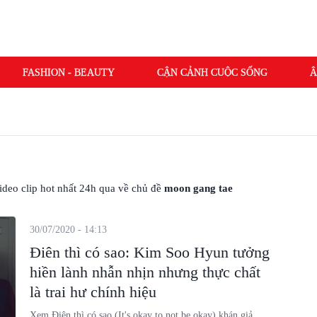
FASHION - BEAUTY
CẬN CẢNH CUỘC SỐNG
Â
 video clip hot nhất 24h qua về chủ đề
moon gang tae
30/07/2020 - 14:13
Điên thì có sao: Kim Soo Hyun tưởng
hiền lành nhẫn nhịn nhưng thực chất
là trai hư chính hiệu
Xem Điên thì có sao (It's okay to not be okay) khán giả