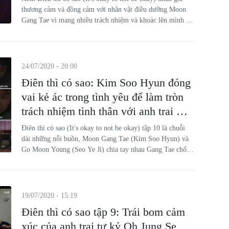
thương cảm và đồng cảm với nhân vật điều dưỡng Moon
Gang Tae vì mang nhiều trách nhiệm và khoác lên mình bộ
cánh nhu nhược, nhẫn nhịn và hiền lành. Thế nhưng, với
tình yêu thì khác, anh giống như con sóng ngầm trực trào
giông bão khôn lường ở nhiều tình huống thú vị.
24/07/2020 - 20:00
Điên thì có sao: Kim Soo Hyun đóng
vai kẻ ác trong tình yêu để làm tròn
trách nhiệm tình thân với anh trai Oh
Jung Se
Điên thì có sao (It's okay to not be okay) tập 10 là chuỗi
dài những nỗi buồn, Moon Gang Tae (Kim Soo Hyun) và
Go Moon Young (Seo Ye Ji) chia tay nhau Gang Tae chối
bỏ tình cảm với nhà văn Go để quay trở về bên chăm sóc
anh trai Moon Sang Tae (Oh Jung Se).
19/07/2020 - 15:19
Điên thì có sao tập 9: Trái bom cảm
xúc của anh trai tự kỷ Oh Jung Se