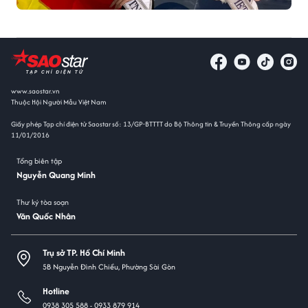
www.saostar.vn
Thuộc Hội Người Mẫu Việt Nam
Giấy phép Tạp chí điện tử Saostar số: 13/GP-BTTTT do Bộ Thông tin & Truyền Thông cấp ngày
11/01/2016
Tổng biên tập
Nguyễn Quang Minh
Thư ký tòa soạn
Văn Quốc Nhân
Trụ sở TP. Hồ Chí Minh
5B Nguyễn Đình Chiểu, Phường Sài Gòn
Hotline
0938 305 588 -
0933 879 914