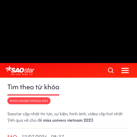
Tìm theo từ khóa
#MISS UNIVERS VIETNAM 2023
Saostar cập nhật tin tức, sự kiện, hình ảnh, video clip hot nhất
24h qua về chủ đề
miss univers vietnam 2023
SAO
12/07/2024 - 08:37