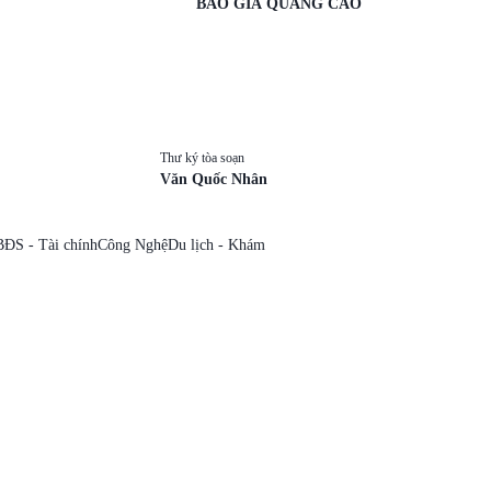
BÁO GIÁ QUẢNG CÁO
Thư ký tòa soạn
Văn Quốc Nhân
BĐS - Tài chính
Công Nghệ
Du lịch - Khám