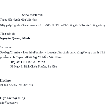
www.saostar.vn
Thuộc Hội Người Mẫu Việt Nam
Giấy phép Tạp chí điện tử Saostar số: 13/GP-BTTTT do Bộ Thông tin & Truyền Thông cấp n
Tổng biên tập
Nguyễn Quang Minh
Saostar.vn
Sao
Người mẫu - Hoa hậu
Fashion - Beauty
Cận cảnh cuộc sống
Vòng quanh Thế
phá
Ăn - chơi
Special
Hội Người Mẫu Việt Nam
Trụ sở TP. Hồ Chí Minh
5B Nguyễn Đình Chiểu, Phường Sài Gòn
Hotline
0938 305 588 -
0933 879 914
Hợp tác nội dung
info@saostar.vn