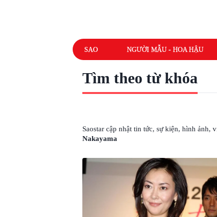
SAO
NGƯỜI MẪU - HOA HẬU
Tìm theo từ khóa
# MINH TINH MIHO NAKAYAMA
Saostar cập nhật tin tức, sự kiện, hình ảnh,
Nakayama