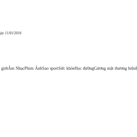
gày 11/01/2016
 giới
Âm Nhạc
Phim Ảnh
Sao sport
Sức khỏe
Học đường
Gương mặt thương hiệu