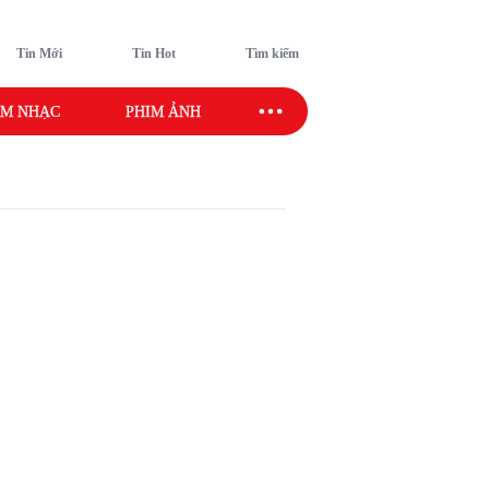
Tin Mới
Tin Hot
Tìm kiếm
M NHẠC
PHIM ẢNH
SAO SPORT