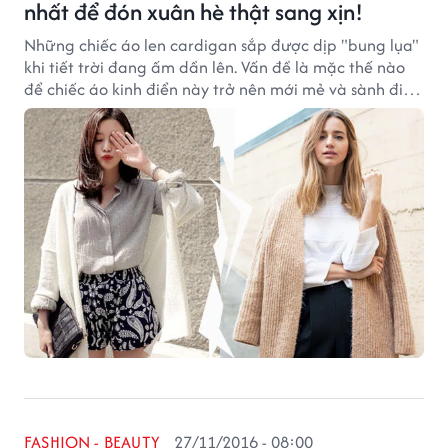
nhất để đón xuân hè thật sang xịn!
Những chiếc áo len cardigan sắp được dịp "bung lụa"
khi tiết trời đang ấm dần lên. Vấn đề là mặc thế nào
để chiếc áo kinh điển này trở nên mới mẻ và sành điệu
hơn trong mùa xuân hè năm nay?
FASHION - BEAUTY
27/11/2016 - 08:00