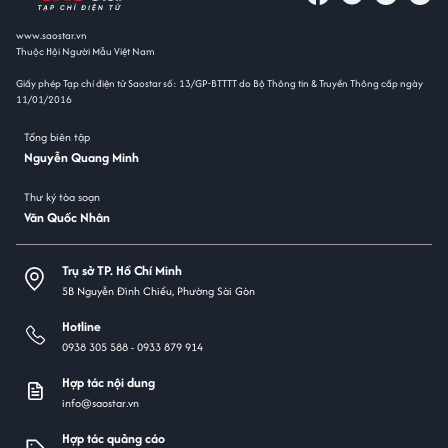
www.saostar.vn
Thuộc Hội Người Mẫu Việt Nam
Giấy phép Tạp chí điện tử Saostar số: 13/GP-BTTTT do Bộ Thông tin & Truyền Thông cấp ngày
11/01/2016
Tổng biên tập
Nguyễn Quang Minh
Thư ký tòa soạn
Văn Quốc Nhân
Trụ sở TP. Hồ Chí Minh
5B Nguyễn Đình Chiểu, Phường Sài Gòn
Hotline
0938 305 588 -
0933 879 914
Hợp tác nội dung
info@saostar.vn
Hợp tác quảng cáo