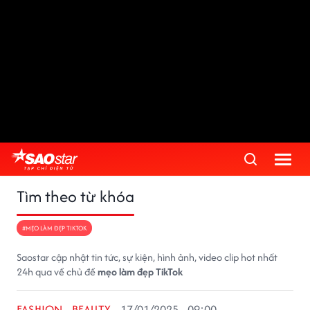
Tìm theo từ khóa
#MẸO LÀM ĐẸP TIKTOK
Saostar cập nhật tin tức, sự kiện, hình ảnh, video clip hot nhất
24h qua về chủ đề
mẹo làm đẹp TikTok
FASHION - BEAUTY
17/01/2025 - 09:00