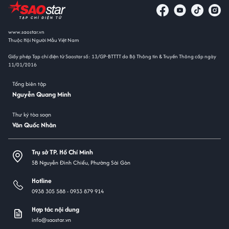
www.saostar.vn
Thuộc Hội Người Mẫu Việt Nam
Giấy phép Tạp chí điện tử Saostar số: 13/GP-BTTTT do Bộ Thông tin & Truyền Thông cấp ngày
11/01/2016
Tổng biên tập
Nguyễn Quang Minh
Thư ký tòa soạn
Văn Quốc Nhân
Trụ sở TP. Hồ Chí Minh
5B Nguyễn Đình Chiểu, Phường Sài Gòn
Hotline
0938 305 588 -
0933 879 914
Hợp tác nội dung
info@saostar.vn