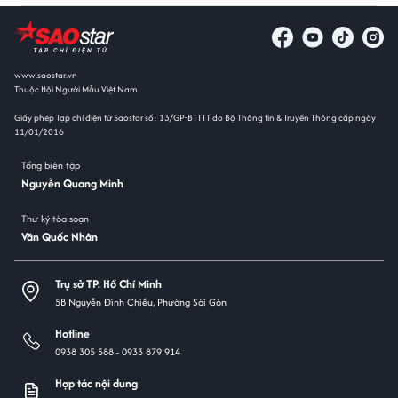
www.saostar.vn
Thuộc Hội Người Mẫu Việt Nam
Giấy phép Tạp chí điện tử Saostar số: 13/GP-BTTTT do Bộ Thông tin & Truyền Thông cấp ngày
11/01/2016
Tổng biên tập
Nguyễn Quang Minh
Thư ký tòa soạn
Văn Quốc Nhân
Trụ sở TP. Hồ Chí Minh
5B Nguyễn Đình Chiểu, Phường Sài Gòn
Hotline
0938 305 588 -
0933 879 914
Hợp tác nội dung