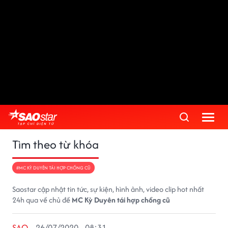
Tìm theo từ khóa
#MC KỲ DUYÊN TÁI HỢP CHỒNG CŨ
Saostar cập nhật tin tức, sự kiện, hình ảnh, video clip hot nhất
24h qua về chủ đề
MC Kỳ Duyên tái hợp chồng cũ
SAO
26/07/2020 - 08:31