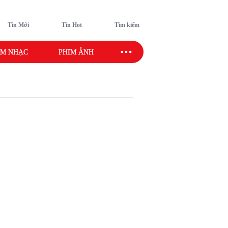
Tin Mới
Tin Hot
Tìm kiếm
M NHẠC
PHIM ẢNH
SAO SPORT