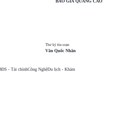
BÁO GIÁ QUẢNG CÁO
Thư ký tòa soạn
Văn Quốc Nhân
BĐS - Tài chính
Công Nghệ
Du lịch - Khám