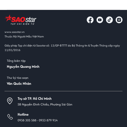
www.saostar.vn
Thuộc Hội Người Mẫu Việt Nam
Giấy phép Tạp chí điện tử Saostar số: 13/GP-BTTTT do Bộ Thông tin & Truyền Thông cấp ngày
11/01/2016
Tổng biên tập
Nguyễn Quang Minh
Thư ký tòa soạn
Văn Quốc Nhân
Trụ sở TP. Hồ Chí Minh
5B Nguyễn Đình Chiểu, Phường Sài Gòn
Hotline
0938 305 588 -
0933 879 914