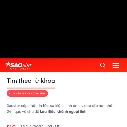
Tìm theo từ khóa
#LƯU HIỂU KHÁNH NGOẠI TÌNH
Saostar cập nhật tin tức, sự kiện, hình ảnh, video clip hot nhất
24h qua về chủ đề
Lưu Hiểu Khánh ngoại tình
SAO
12/12/2024 - 07:15