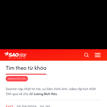
Tìm theo từ khóa
#LƯƠNG BÍCH HỮU
Saostar cập nhật tin tức, sự kiện, hình ảnh, video clip hot nhất
24h qua về chủ đề
Lương Bích Hữu
SAO
05/08/2026 - 06:00