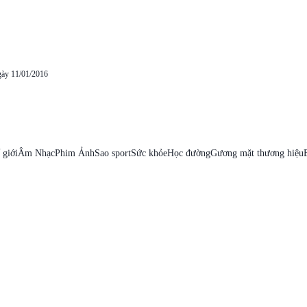
gày 11/01/2016
 giới
Âm Nhạc
Phim Ảnh
Sao sport
Sức khỏe
Học đường
Gương mặt thương hiệu