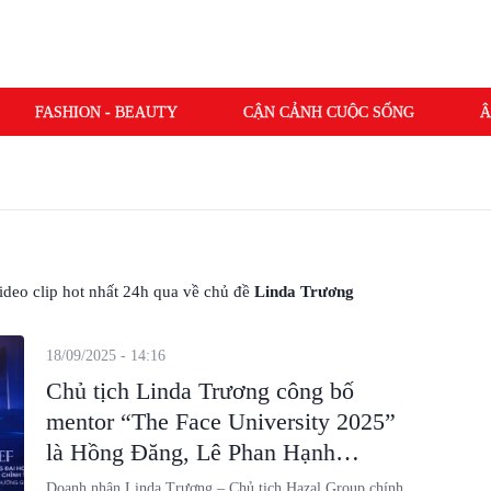
FASHION - BEAUTY
CẬN CẢNH CUỘC SỐNG
Â
 video clip hot nhất 24h qua về chủ đề
Linda Trương
18/09/2025 - 14:16
Chủ tịch Linda Trương công bố
mentor “The Face University 2025”
là Hồng Đăng, Lê Phan Hạnh
Nguyên, Lý Kim Thảo
Doanh nhân Linda Trương – Chủ tịch Hazal Group chính