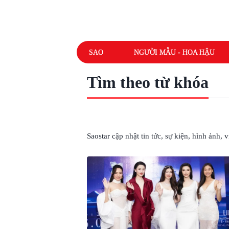
SAO
NGƯỜI MẪU - HOA HẬU
Tìm theo từ khóa
# LINDA TRƯƠNG
Saostar cập nhật tin tức, sự kiện, hình ảnh,