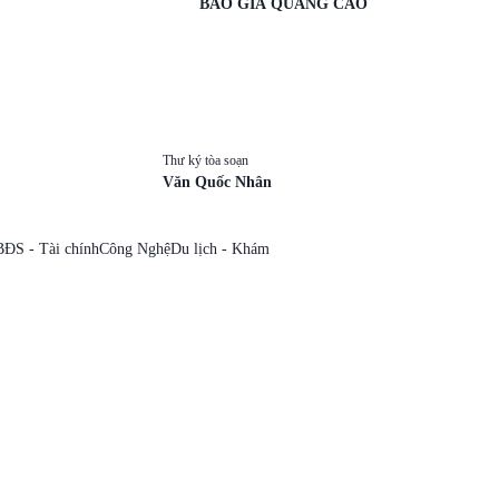
BÁO GIÁ QUẢNG CÁO
Thư ký tòa soạn
Văn Quốc Nhân
BĐS - Tài chính
Công Nghệ
Du lịch - Khám