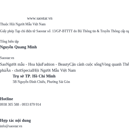
www.saostar.vn
Thuộc Hội Người Mẫu Việt Nam
Giấy phép Tạp chí điện tử Saostar số: 13/GP-BTTTT do Bộ Thông tin & Truyền Thông cấp n
Tổng biên tập
Nguyễn Quang Minh
Saostar.vn
Sao
Người mẫu - Hoa hậu
Fashion - Beauty
Cận cảnh cuộc sống
Vòng quanh Thế
phá
Ăn - chơi
Special
Hội Người Mẫu Việt Nam
Trụ sở TP. Hồ Chí Minh
5B Nguyễn Đình Chiểu, Phường Sài Gòn
Hotline
0938 305 588 -
0933 879 914
Hợp tác nội dung
info@saostar.vn