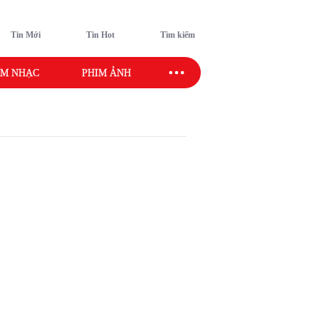
Tin Mới
Tin Hot
Tìm kiếm
M NHẠC
PHIM ẢNH
SAO SPORT