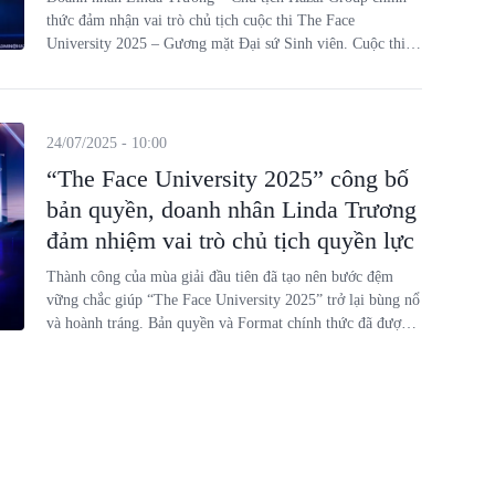
thức đảm nhận vai trò chủ tịch cuộc thi The Face
University 2025 – Gương mặt Đại sứ Sinh viên. Cuộc thi
hứa hẹn tiếp tục là sân chơi chuyên nghiệp, được đầu tư bài
bản, mang đến cơ hội tỏa sáng, chinh phục thử thách và thể
hiện bản lĩnh, sắc đẹp cho sinh viên cả nước.
24/07/2025 - 10:00
“The Face University 2025” công bố
bản quyền, doanh nhân Linda Trương
đảm nhiệm vai trò chủ tịch quyền lực
Thành công của mùa giải đầu tiên đã tạo nên bước đệm
vững chắc giúp “The Face University 2025” trở lại bùng nổ
và hoành tráng. Bản quyền và Format chính thức đã được
công bố, nữ doanh nhân tài sắc, bản lĩnh của Hazal Group -
Linda Trương tiếp tục đảm nhiệm vị trí Chủ tịch cuộc thi.