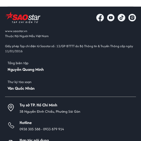
www.saostar.vn
Thuộc Hội Người Mẫu Việt Nam
Giấy phép Tạp chí điện tử Saostar số: 13/GP-BTTTT do Bộ Thông tin & Truyền Thông cấp ngày
11/01/2016
Tổng biên tập
Nguyễn Quang Minh
Thư ký tòa soạn
Văn Quốc Nhân
Trụ sở TP. Hồ Chí Minh
5B Nguyễn Đình Chiểu, Phường Sài Gòn
Hotline
0938 305 588 -
0933 879 914
Hợp tác nội dung