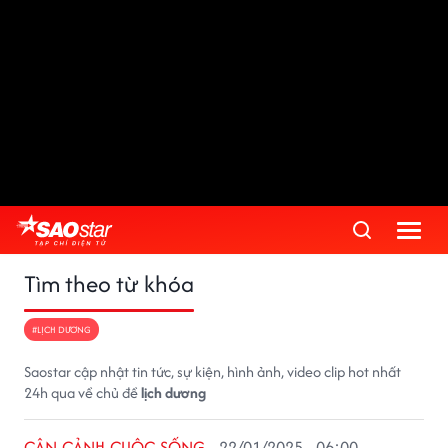
Tìm theo từ khóa
#LỊCH DƯƠNG
Saostar cập nhật tin tức, sự kiện, hình ảnh, video clip hot nhất
24h qua về chủ đề
lịch dương
CẬN CẢNH CUỘC SỐNG
22/01/2025 - 06:00