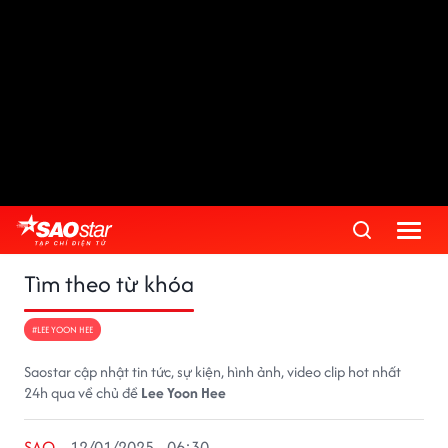
Tìm theo từ khóa
#LEE YOON HEE
Saostar cập nhật tin tức, sự kiện, hình ảnh, video clip hot nhất
24h qua về chủ đề
Lee Yoon Hee
SAO
12/01/2025 - 06:30