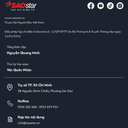
www.saostar.vn
Thuộc Hội Người Mẫu Việt Nam
Giấy phép Tạp chí điện tử Saostar số: 13/GP-BTTTT do Bộ Thông tin & Truyền Thông cấp ngày
11/01/2016
Tổng biên tập
Nguyễn Quang Minh
Thư ký tòa soạn
Văn Quốc Nhân
Trụ sở TP. Hồ Chí Minh
5B Nguyễn Đình Chiểu, Phường Sài Gòn
Hotline
0938 305 588 -
0933 879 914
Hợp tác nội dung
info@saostar.vn